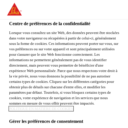
You are accessing "Sika Canada", it seems you are accessing it
from "États-Unis". We have a dedicated website for your country.
Centre de préférences de la confidentialité
TO
Construction
...
Hydrotite SS Profiles
STAY ON THE SIKA
SELECT A
SIKA
Lorsque vous consultez un site Web, des données peuvent être stockées
CANADA WEBSITE
COUNTRY
dans votre navigateur ou récupérées à partir de celui-ci, généralement
USA
sous la forme de cookies. Ces informations peuvent porter sur vous, sur
vos préférences ou sur votre appareil et sont principalement utilisées
pour s'assurer que le site Web fonctionne correctement. Les
Sika Canada
informations ne permettent généralement pas de vous identifier
Hydrotite SS
directement, mais peuvent vous permettre de bénéficier d'une
expérience Web personnalisée. Parce que nous respectons votre droit à
la vie privée, nous vous donnons la possibilité de ne pas autoriser
Profiles
certains types de cookies. Cliquez sur les différentes catégories pour
obtenir plus de détails sur chacune d'entre elles, et modifier les
paramètres par défaut. Toutefois, si vous bloquez certains types de
®
Sika
Hydrotite EST UN ARRÊT D‘EAU
cookies, votre expérience de navigation et les services que nous
HYDROPHILE À LA FINE POINTE DE LA
sommes en mesure de vous offrir peuvent être impactés.
POLITIQUE EN MATIÈRE DE COOKIES
TECHNOLOGIE offrant une durabilité et un pouvoir
d’étanchéité hors-pair. Composée de caoutchouc
Gérer les préférences de consentement
Voir plus
®
chloroprène modifié et SANS BENTONITE, Sika