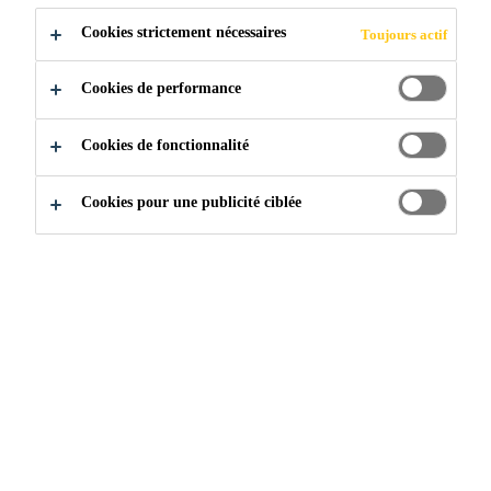
Cookies strictement nécessaires
Toujours actif
LIQUIDE
Cookies de performance
Cookies de fonctionnalité
Construction
...
Étanchéité appliquée sous forme liquid
Cookies pour une publicité ciblée
Les membranes d'étanchéité
liquides liées à la résine
représentent une technologie
indispensable dans l'industrie
actuelle de l'étanchéité et de la