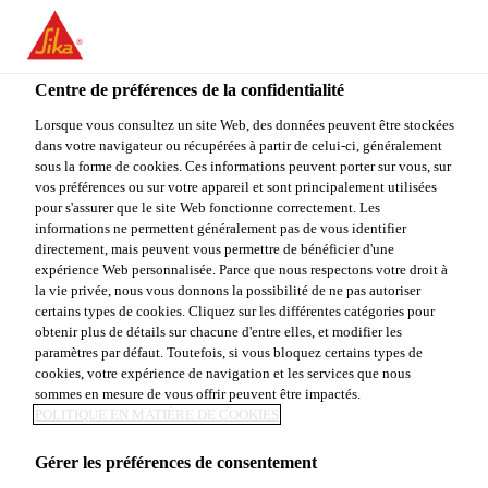
You are accessing "Sika Canada", it seems you are accessing it
from "États-Unis". We have a dedicated website for your country.
Centre de préférences de la confidentialité
TO
STAY ON THE SIKA
SELECT A
SIKA
Lorsque vous consultez un site Web, des données peuvent être stockées
CANADA WEBSITE
COUNTRY
dans votre navigateur ou récupérées à partir de celui-ci, généralement
USA
sous la forme de cookies. Ces informations peuvent porter sur vous, sur
vos préférences ou sur votre appareil et sont principalement utilisées
pour s'assurer que le site Web fonctionne correctement. Les
Sika Canada
informations ne permettent généralement pas de vous identifier
directement, mais peuvent vous permettre de bénéficier d'une
expérience Web personnalisée. Parce que nous respectons votre droit à
la vie privée, nous vous donnons la possibilité de ne pas autoriser
certains types de cookies. Cliquez sur les différentes catégories pour
obtenir plus de détails sur chacune d'entre elles, et modifier les
paramètres par défaut. Toutefois, si vous bloquez certains types de
ÉTANCHÉITÉ
cookies, votre expérience de navigation et les services que nous
sommes en mesure de vous offrir peuvent être impactés.
APPLIQUÉE
POLITIQUE EN MATIÈRE DE COOKIES
Gérer les préférences de consentement
SOUS FORME