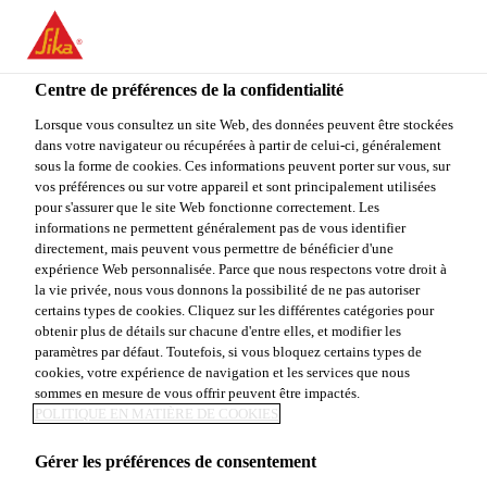
You are accessing "Sika Canada", it seems you are accessing it
from "États-Unis". We have a dedicated website for your country.
Centre de préférences de la confidentialité
TO
Construction
...
Sikasil®-728 NS
STAY ON THE SIKA
SELECT A
SIKA
Lorsque vous consultez un site Web, des données peuvent être stockées
CANADA WEBSITE
COUNTRY
dans votre navigateur ou récupérées à partir de celui-ci, généralement
USA
sous la forme de cookies. Ces informations peuvent porter sur vous, sur
vos préférences ou sur votre appareil et sont principalement utilisées
pour s'assurer que le site Web fonctionne correctement. Les
Sika Canada
informations ne permettent généralement pas de vous identifier
Sikasil®-728 NS
directement, mais peuvent vous permettre de bénéficier d'une
expérience Web personnalisée. Parce que nous respectons votre droit à
la vie privée, nous vous donnons la possibilité de ne pas autoriser
Scellant à base de silicone neutre à très faible
certains types de cookies. Cliquez sur les différentes catégories pour
obtenir plus de détails sur chacune d'entre elles, et modifier les
module, de consistance non-affaissante pour
paramètres par défaut. Toutefois, si vous bloquez certains types de
structures de stationnement et autoroutes
cookies, votre expérience de navigation et les services que nous
sommes en mesure de vous offrir peuvent être impactés.
POLITIQUE EN MATIÈRE DE COOKIES
Peut être mis en oeuvre facilement en toute
Gérer les préférences de consentement
saison. Parfait pour les climats froids.