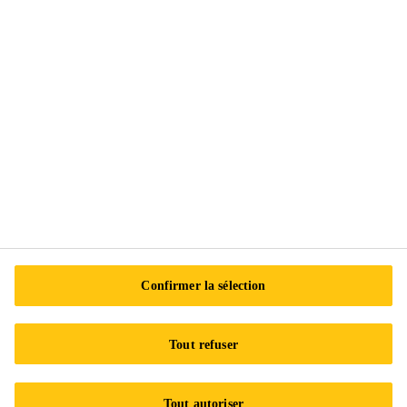
Exercez vos droits
Suivez-nous
Sika Canada
601 Avenue Delmar
H9R 4A9 Pointe-Claire
QC
Tel.:
+1 800-933-7452
Confirmer la sélection
Tout refuser
Tout autoriser