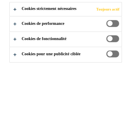
Cookies strictement nécessaires
Toujours actif
DU
Cookies de performance
DURCISSEMEN
Cookies de fonctionnalité
T
Cookies pour une publicité ciblée
Construction
...
Contrôle de la prise & Accélération du
Tous les participants du procédé de
construction veulent atteindre une