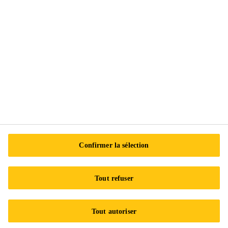
Suivez-nous
Sika Canada
601 Avenue Delmar
H9R 4A9 Pointe-Claire
QC
Tel.:
+1 800-933-7452
Confirmer la sélection
Tout refuser
Tout autoriser