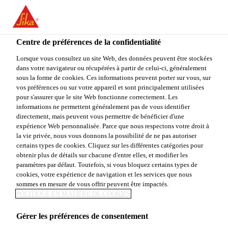
You are accessing "Sika Canada", it seems you are accessing it
from "États-Unis". We have a dedicated website for your country.
Centre de préférences de la confidentialité
TO
STAY ON THE SIKA
SELECT A
SIKA
Lorsque vous consultez un site Web, des données peuvent être stockées
CANADA WEBSITE
COUNTRY
dans votre navigateur ou récupérées à partir de celui-ci, généralement
USA
sous la forme de cookies. Ces informations peuvent porter sur vous, sur
vos préférences ou sur votre appareil et sont principalement utilisées
pour s'assurer que le site Web fonctionne correctement. Les
Sika Canada
informations ne permettent généralement pas de vous identifier
directement, mais peuvent vous permettre de bénéficier d'une
expérience Web personnalisée. Parce que nous respectons votre droit à
la vie privée, nous vous donnons la possibilité de ne pas autoriser
certains types de cookies. Cliquez sur les différentes catégories pour
obtenir plus de détails sur chacune d'entre elles, et modifier les
paramètres par défaut. Toutefois, si vous bloquez certains types de
CONTRÔLE DE
cookies, votre expérience de navigation et les services que nous
sommes en mesure de vous offrir peuvent être impactés.
LA PRISE &
POLITIQUE EN MATIÈRE DE COOKIES
Gérer les préférences de consentement
ACCÉLÉRATION