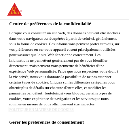
You are accessing "Sika Canada", it seems you are accessing it
from "États-Unis". We have a dedicated website for your country.
Centre de préférences de la confidentialité
TO
Construction
...
Sika® WT-240 P
STAY ON THE SIKA
SELECT A
SIKA
Lorsque vous consultez un site Web, des données peuvent être stockées
CANADA WEBSITE
COUNTRY
dans votre navigateur ou récupérées à partir de celui-ci, généralement
USA
sous la forme de cookies. Ces informations peuvent porter sur vous, sur
vos préférences ou sur votre appareil et sont principalement utilisées
pour s'assurer que le site Web fonctionne correctement. Les
Sika Canada
informations ne permettent généralement pas de vous identifier
Sika® WT-240 P
directement, mais peuvent vous permettre de bénéficier d'une
expérience Web personnalisée. Parce que nous respectons votre droit à
la vie privée, nous vous donnons la possibilité de ne pas autoriser
Adjuvant imperméabilisant
certains types de cookies. Cliquez sur les différentes catégories pour
obtenir plus de détails sur chacune d'entre elles, et modifier les
paramètres par défaut. Toutefois, si vous bloquez certains types de
Sika® WT-240 P est un adjuvant
cookies, votre expérience de navigation et les services que nous
d’imperméabilisation capillaire cristalline sous forme
sommes en mesure de vous offrir peuvent être impactés.
de poudre et destiné à la production de béton
POLITIQUE EN MATIÈRE DE COOKIES
étanche. Faisant partie du concept d’étanchéité
Voir plus
Gérer les préférences de consentement
structurelle de Sika, l’adjuvant Sika® WT-240 P peut