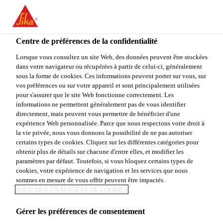
You are accessing "Sika Canada", it seems you are accessing it
from "États-Unis". We have a dedicated website for your country.
Centre de préférences de la confidentialité
TO
Construction
...
SikaGrind®-721
STAY ON THE SIKA
SELECT A
SIKA
Lorsque vous consultez un site Web, des données peuvent être stockées
CANADA WEBSITE
COUNTRY
dans votre navigateur ou récupérées à partir de celui-ci, généralement
USA
sous la forme de cookies. Ces informations peuvent porter sur vous, sur
vos préférences ou sur votre appareil et sont principalement utilisées
pour s'assurer que le site Web fonctionne correctement. Les
Sika Canada
informations ne permettent généralement pas de vous identifier
SikaGrind®-721
directement, mais peuvent vous permettre de bénéficier d'une
expérience Web personnalisée. Parce que nous respectons votre droit à
la vie privée, nous vous donnons la possibilité de ne pas autoriser
Agent de mouture et d'amélioration de la
certains types de cookies. Cliquez sur les différentes catégories pour
obtenir plus de détails sur chacune d'entre elles, et modifier les
qualité pour la production de ciment
paramètres par défaut. Toutefois, si vous bloquez certains types de
cookies, votre expérience de navigation et les services que nous
SikaGrind®-721 est un additif liquide doté de
sommes en mesure de vous offrir peuvent être impactés.
POLITIQUE EN MATIÈRE DE COOKIES
propriétés améliorant la résistance. SikaGrind®-721
a été spécialement conçu pour la production
Gérer les préférences de consentement
de ciments présentant des résistances initiales et