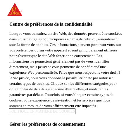
You are accessing "Sika Canada", it seems you are accessing it
from "États-Unis". We have a dedicated website for your country.
Centre de préférences de la confidentialité
TO
Construction
...
Sika® Plastiment®
STAY ON THE SIKA
SELECT A
SIKA
Lorsque vous consultez un site Web, des données peuvent être stockées
CANADA WEBSITE
COUNTRY
dans votre navigateur ou récupérées à partir de celui-ci, généralement
USA
sous la forme de cookies. Ces informations peuvent porter sur vous, sur
vos préférences ou sur votre appareil et sont principalement utilisées
pour s'assurer que le site Web fonctionne correctement. Les
Sika Canada
informations ne permettent généralement pas de vous identifier
Sika® Plastiment®
directement, mais peuvent vous permettre de bénéficier d'une
expérience Web personnalisée. Parce que nous respectons votre droit à
la vie privée, nous vous donnons la possibilité de ne pas autoriser
ADJUVANT RÉDUCTEUR D'EAU ET
certains types de cookies. Cliquez sur les différentes catégories pour
obtenir plus de détails sur chacune d'entre elles, et modifier les
RETARDATEUR DE PRISE
paramètres par défaut. Toutefois, si vous bloquez certains types de
cookies, votre expérience de navigation et les services que nous
Sika® Plastiment® est un adjuvant réducteur d'eau
sommes en mesure de vous offrir peuvent être impactés.
POLITIQUE EN MATIÈRE DE COOKIES
et retardateur de prise.
Gérer les préférences de consentement
Le Sika® Plastiment® est particulièrement