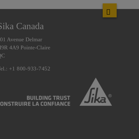
Sika Canada
01 Avenue Delmar
9R 4A9 Pointe-Claire
QC
el.:
+1 800-933-7452