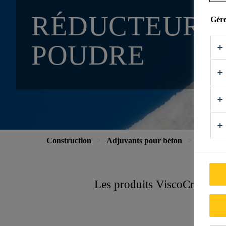
RÉDUCTEURS 
Gére
POUDRE
Construction
Adjuvants pour béton
Réducte
Les produits ViscoCrete que