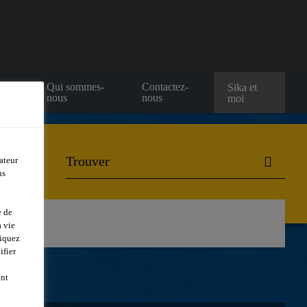
e
Qui sommes-
Contactez-
Sika et
nous
nous
moi
ateur
ns
e de
 vie
liquez
ifier
ent