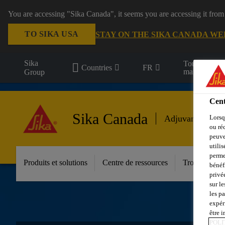
You are accessing "Sika Canada", it seems you are accessing it from
TO SIKA USA
STAY ON THE SIKA CANADA WE
Sika
Tous les
Countries
FR
marchés
Group
Cent
Sika Canada
Adjuvants pour 
Lorsq
ou ré
peuve
utili
perme
Produits et solutions
Centre de ressources
Trouver un di
bénéf
privé
sur le
les p
expér
être 
POLI