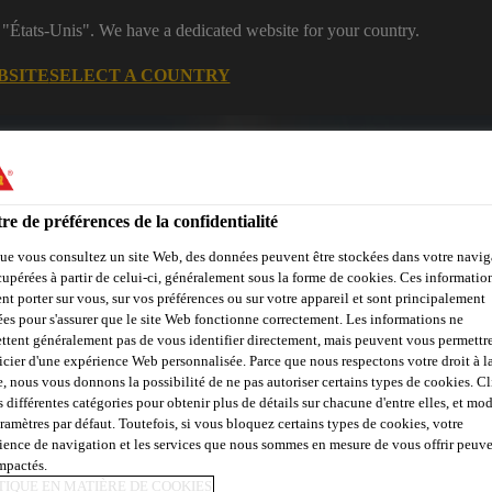
 "États-Unis". We have a dedicated website for your country.
BSITE
SELECT A COUNTRY
Centre de
Rejoignez notr
Construction
téléchargement
équipe
re de préférences de la confidentialité
béton
ue vous consultez un site Web, des données peuvent être stockées dans votre navig
cupérées à partir de celui-ci, généralement sous la forme de cookies. Ces informatio
nt porter sur vous, sur vos préférences ou sur votre appareil et sont principalement
sées pour s'assurer que le site Web fonctionne correctement. Les informations ne
ttent généralement pas de vous identifier directement, mais peuvent vous permettr
stributeur
Contactez-nous
icier d'une expérience Web personnalisée. Parce que nous respectons votre droit à la
e, nous vous donnons la possibilité de ne pas autoriser certains types de cookies. C
s différentes catégories pour obtenir plus de détails sur chacune d'entre elles, et mod
aramètres par défaut. Toutefois, si vous bloquez certains types de cookies, votre
ience de navigation et les services que nous sommes en mesure de vous offrir peuv
impactés.
TIQUE EN MATIÈRE DE COOKIES