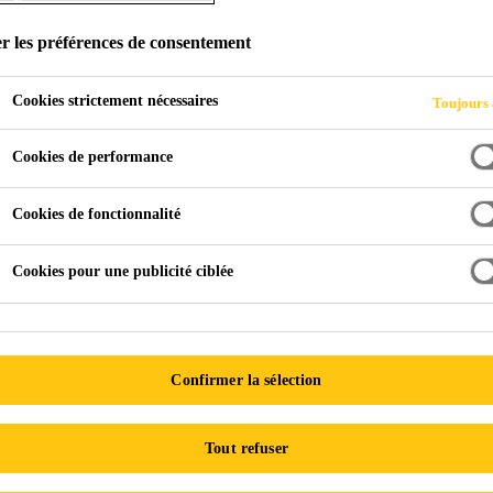
D'EAU DE GRAN
r les préférences de consentement
Cookies strictement nécessaires
Toujours 
Cookies de performance
Cookies de fonctionnalité
Cookies pour une publicité ciblée
urs d'eau
Réducteurs d'eau de grande portée en poudre
Confirmer la sélection
 vous connaissez et aimez déjà, sous forme de 
Tout refuser