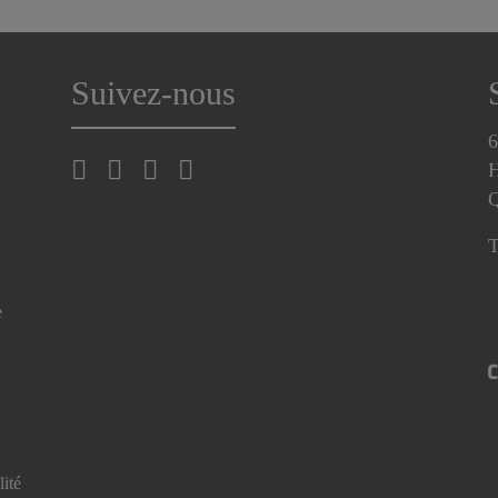
Suivez-nous
6
H
T
e
lité