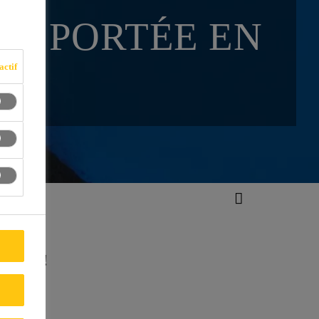
DE PORTÉE EN
actif
poudre !