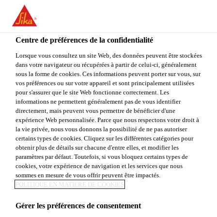
You are accessing "Sika Canada", it seems you are accessing it
from "États-Unis". We have a dedicated website for your country.
Centre de préférences de la confidentialité
TO
Construction
...
Sikalastic®-2570 W Primer
STAY ON THE SIKA
SELECT A
SIKA
Lorsque vous consultez un site Web, des données peuvent être stockées
CANADA WEBSITE
COUNTRY
dans votre navigateur ou récupérées à partir de celui-ci, généralement
USA
sous la forme de cookies. Ces informations peuvent porter sur vous, sur
vos préférences ou sur votre appareil et sont principalement utilisées
pour s'assurer que le site Web fonctionne correctement. Les
Sika Canada
informations ne permettent généralement pas de vous identifier
Sikalastic®-2570
directement, mais peuvent vous permettre de bénéficier d'une
expérience Web personnalisée. Parce que nous respectons votre droit à
la vie privée, nous vous donnons la possibilité de ne pas autoriser
W Primer
certains types de cookies. Cliquez sur les différentes catégories pour
obtenir plus de détails sur chacune d'entre elles, et modifier les
paramètres par défaut. Toutefois, si vous bloquez certains types de
Apprêt époxyde bicomposant, semi-respirant et à
cookies, votre expérience de navigation et les services que nous
base d’eau, formulé pour l’application sur substrats
sommes en mesure de vous offrir peuvent être impactés.
POLITIQUE EN MATIÈRE DE COOKIES
en béton en conjonction avec l’enduit
Sikalastic®-2545 W GSC.
Gérer les préférences de consentement
Voir plus