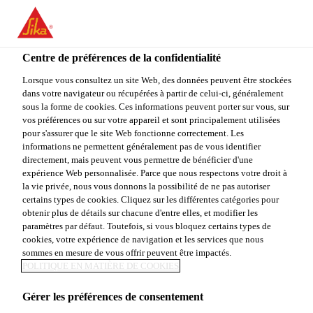
You are accessing "Sika Canada", it seems you are accessing it
from "États-Unis". We have a dedicated website for your country.
Centre de préférences de la confidentialité
TO
STAY ON THE SIKA
SELECT A
SIKA
Lorsque vous consultez un site Web, des données peuvent être stockées
CANADA WEBSITE
COUNTRY
dans votre navigateur ou récupérées à partir de celui-ci, généralement
USA
sous la forme de cookies. Ces informations peuvent porter sur vous, sur
vos préférences ou sur votre appareil et sont principalement utilisées
pour s'assurer que le site Web fonctionne correctement. Les
Sika Canada
informations ne permettent généralement pas de vous identifier
directement, mais peuvent vous permettre de bénéficier d'une
expérience Web personnalisée. Parce que nous respectons votre droit à
la vie privée, nous vous donnons la possibilité de ne pas autoriser
certains types de cookies. Cliquez sur les différentes catégories pour
obtenir plus de détails sur chacune d'entre elles, et modifier les
paramètres par défaut. Toutefois, si vous bloquez certains types de
SIKADUR®-22
cookies, votre expérience de navigation et les services que nous
sommes en mesure de vous offrir peuvent être impactés.
LO MOD FS
POLITIQUE EN MATIÈRE DE COOKIES
Gérer les préférences de consentement