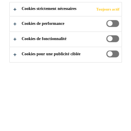
Cookies strictement nécessaires
Toujours actif
Cookies de performance
Construction
...
Sikadur-22 Lo Mod-Bridge Ontario
Cookies de fonctionnalité
Cookies pour une publicité ciblée
2020
ONTARIO
Application du
Sikadur®-22 Lo-Mod FS
sur un pont