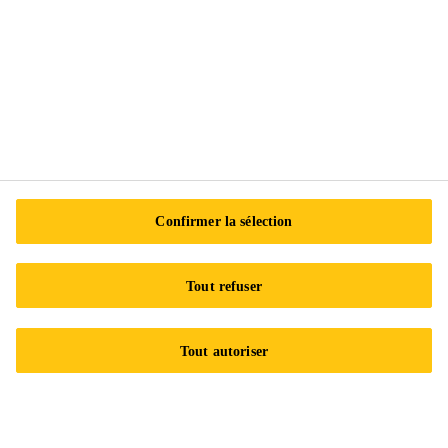
Sika Canada
601 Avenue Delmar
H9R 4A9 Pointe-Claire
QC
Tel.:
+1 800-933-7452
Confirmer la sélection
Tout refuser
Tout autoriser