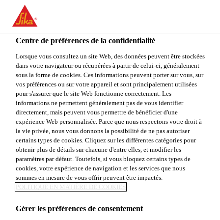
You are accessing "Sika Canada", it seems you are accessing it
from "États-Unis". We have a dedicated website for your country.
Centre de préférences de la confidentialité
TO
STAY ON THE SIKA
SELECT A
SIKA
Lorsque vous consultez un site Web, des données peuvent être stockées
CANADA WEBSITE
COUNTRY
dans votre navigateur ou récupérées à partir de celui-ci, généralement
USA
sous la forme de cookies. Ces informations peuvent porter sur vous, sur
vos préférences ou sur votre appareil et sont principalement utilisées
pour s'assurer que le site Web fonctionne correctement. Les
Sika Canada
informations ne permettent généralement pas de vous identifier
directement, mais peuvent vous permettre de bénéficier d'une
expérience Web personnalisée. Parce que nous respectons votre droit à
la vie privée, nous vous donnons la possibilité de ne pas autoriser
certains types de cookies. Cliquez sur les différentes catégories pour
obtenir plus de détails sur chacune d'entre elles, et modifier les
paramètres par défaut. Toutefois, si vous bloquez certains types de
ABSOLUTE
cookies, votre expérience de navigation et les services que nous
sommes en mesure de vous offrir peuvent être impactés.
WORLD
POLITIQUE EN MATIÈRE DE COOKIES
Gérer les préférences de consentement
TOWERS -