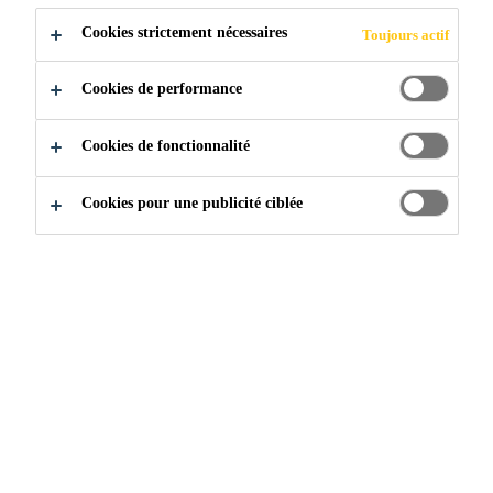
Cookies strictement nécessaires
Toujours actif
RESTAURATION
Cookies de performance
DE
Cookies de fonctionnalité
L'ÉTANCHÉITÉ
Cookies pour une publicité ciblée
DU
STATIONNEMEN
T SOUTERRAIN
Construction
...
Absolute World Towers - Restauration d