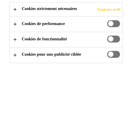
Cookies strictement nécessaires
Toujours actif
Cookies de performance
Construction
...
Sikalastic Vehicular Traffic 2900
Cookies de fonctionnalité
Cookies pour une publicité ciblée
Sikalastic® Vehicular
Traffic-2900 PUMA
Sikalastic® Vehicular Traffic 2900 est un système
d’étanchéité d’application liquide à base de polyuréthane
modifié aux méthacrylates de méthyle. Les
caractéristiques de mûrissement rapide du système
permettent un mûrissement complet du système en un seul
jour, réduisant considérablement les temps d’attentes.