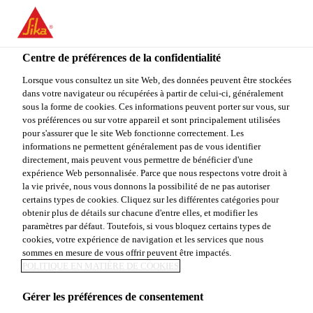
You are accessing "Sika Canada", it seems you are accessing it
from "États-Unis". We have a dedicated website for your country.
Centre de préférences de la confidentialité
TO
STAY ON THE SIKA
SELECT A
SIKA
Lorsque vous consultez un site Web, des données peuvent être stockées
CANADA WEBSITE
COUNTRY
dans votre navigateur ou récupérées à partir de celui-ci, généralement
USA
sous la forme de cookies. Ces informations peuvent porter sur vous, sur
vos préférences ou sur votre appareil et sont principalement utilisées
pour s'assurer que le site Web fonctionne correctement. Les
Sika Canada
informations ne permettent généralement pas de vous identifier
directement, mais peuvent vous permettre de bénéficier d'une
expérience Web personnalisée. Parce que nous respectons votre droit à
la vie privée, nous vous donnons la possibilité de ne pas autoriser
certains types de cookies. Cliquez sur les différentes catégories pour
obtenir plus de détails sur chacune d'entre elles, et modifier les
paramètres par défaut. Toutefois, si vous bloquez certains types de
SYSTÈME DE
cookies, votre expérience de navigation et les services que nous
sommes en mesure de vous offrir peuvent être impactés.
CIRCULATION
POLITIQUE EN MATIÈRE DE COOKIES
Gérer les préférences de consentement