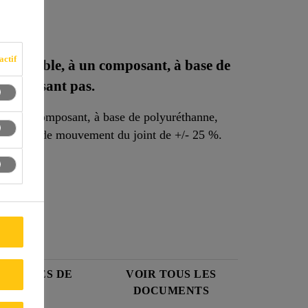
S
actif
nt flexible, à un composant, à base de
'affaissant pas.
e, à un composant, à base de polyuréthanne,
e capacité de mouvement du joint de +/- 25 %.
lable
 DONNÉES DE
VOIR TOUS LES
URITÉ
DOCUMENTS