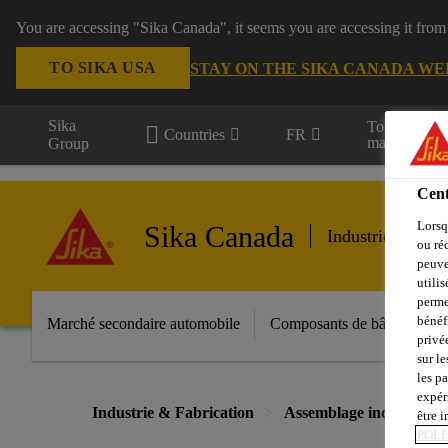
You are accessing "Sika Canada", it seems you are accessing it from
TO SIKA USA
STAY ON THE SIKA CANADA WE
Sika
Tous les
Countries
FR
marchés
Group
Cent
Lorsq
Sika Canada
Industrie march
ou ré
peuve
utili
perme
bénéf
Marché secondaire automobile
Composants de bâtiments
privé
sur le
les p
expér
Industrie & Fabrication
Assemblage industriel
être 
POLI