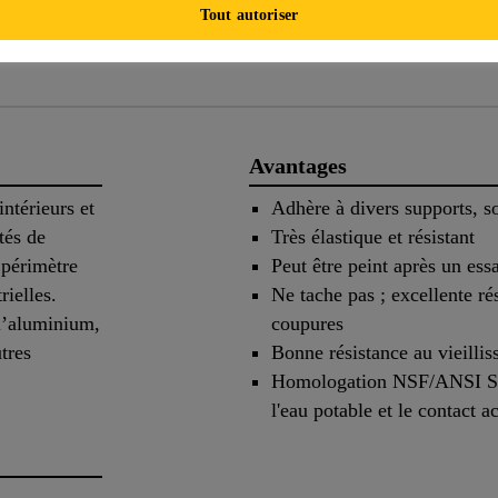
Tout autoriser
Avantages
intérieurs et
Adhère à divers supports, s
tés de
Très élastique et résistant
 périmètre
Peut être peint après un ess
rielles.
Ne tache pas ; excellente ré
 l’aluminium,
coupures
utres
Bonne résistance au vieilli
Homologation NSF/ANSI Sta
l'eau potable et le contact a