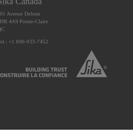
Sika Canada
01 Avenue Delmar
9R 4A9 Pointe-Claire
QC
el.:
+1 800-933-7452