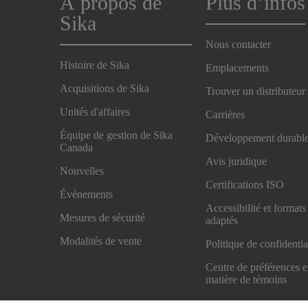
À propos de
Plus d’infos
Sika
Nous contacter
Histoire de Sika
Emplacements
Acquisitions de Sika
Trouver un distributeur
Unités d'affaires
Carrières
Équipe de gestion de Sika
Développement durabl
Canada
Avis juridique
Nouvelles
Certifications ISO
Événements
Accessibilité et formats
Mesures de sécurité
adaptés
Modalités de vente
Politique de confidentia
Centre de préférences 
matière de témoins
Exercez vos droits