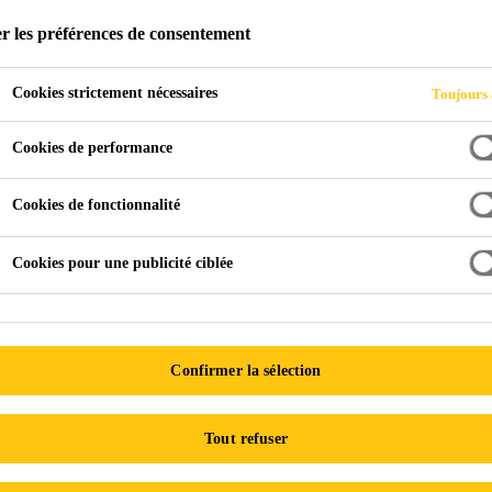
Sikaflex®-201 U
r les préférences de consentement
Cookies strictement nécessaires
Toujours 
Le Sikaflex-201 est un matériau de scelleme
polyuréthane, mûrissant à l'humidité et ne s
Cookies de performance
Le Sikaflex-201 est un matériau de scellement flexibl
Cookies de fonctionnalité
mûrissant à l’humidité et ne s’affaissant pas. Il a un
Cookies pour une publicité ciblée
Adhère à divers supports, souvent sans apprêt
Très élastique et résistant
Confirmer la sélection
Peut être peint après un essai de compatibilité préa
FICHE TECHNIQUE DE
FICHE DE
Tout refuser
PRODUIT
SÉC