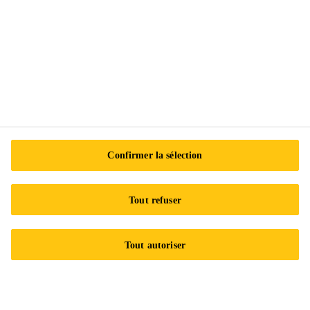
Sika Canada
601 Avenue Delmar
H9R 4A9 Pointe-Claire
QC
Tel.:
+1 800-933-7452
Confirmer la sélection
Tout refuser
Tout autoriser