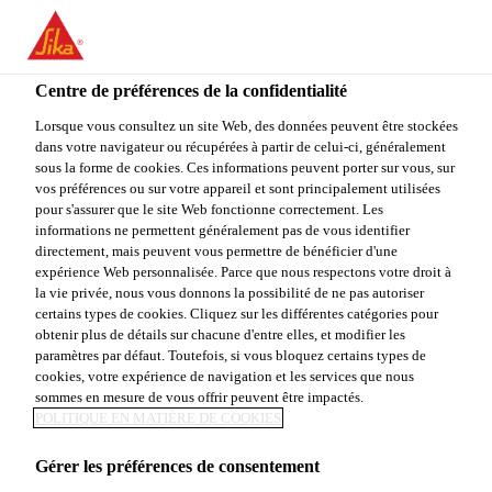
You are accessing "Sika Canada", it seems you are accessing it
from "États-Unis". We have a dedicated website for your country.
Centre de préférences de la confidentialité
TO
STAY ON THE SIKA
SELECT A
SIKA
Lorsque vous consultez un site Web, des données peuvent être stockées
CANADA WEBSITE
COUNTRY
dans votre navigateur ou récupérées à partir de celui-ci, généralement
USA
sous la forme de cookies. Ces informations peuvent porter sur vous, sur
vos préférences ou sur votre appareil et sont principalement utilisées
pour s'assurer que le site Web fonctionne correctement. Les
Sika Canada
informations ne permettent généralement pas de vous identifier
directement, mais peuvent vous permettre de bénéficier d'une
expérience Web personnalisée. Parce que nous respectons votre droit à
la vie privée, nous vous donnons la possibilité de ne pas autoriser
certains types de cookies. Cliquez sur les différentes catégories pour
KIT TOUT-EN-1
obtenir plus de détails sur chacune d'entre elles, et modifier les
paramètres par défaut. Toutefois, si vous bloquez certains types de
cookies, votre expérience de navigation et les services que nous
sommes en mesure de vous offrir peuvent être impactés.
POLITIQUE EN MATIÈRE DE COOKIES
Gérer les préférences de consentement