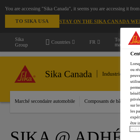
You are accessing "Sika Canada", it seems you are accessing it from
TO SIKA USA
STAY ON THE SIKA CANADA WE
Sika
Tous les
Countries
FR
marchés
Group
Cent
Lorsq
ou ré
Sika Canada
Industrie march
peuve
utili
perme
bénéf
privé
Marché secondaire automobile
Composants de bâtiments
sur le
les p
expér
être 
POLI
SIKA @ ADHÉS