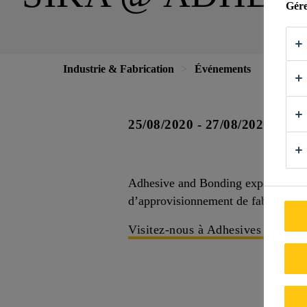
Gére
Industrie & Fabrication
Événements
25/08/2020 - 27/08/2020
N
Adhesive and Bonding expo relie les 
d’approvisionnement de fabrication 
Visitez-nous à Adhesives and Bo