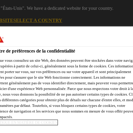
 "États-Unis". We have a dedicated website for your country.
BSITE
SELECT A COUNTRY
Centre de
Rejoignez notre
Industrie
téléchargement
équipe
re de préférences de la confidentialité
ue vous consultez un site Web, des données peuvent être stockées dans votre navig
cupérées à partir de celui-ci, généralement sous la forme de cookies. Ces informatio
és
nt porter sur vous, sur vos préférences ou sur votre appareil et sont principalement
sées pour s'assurer que le site Web fonctionne correctement. Les informations ne
ttent généralement pas de vous identifier directement, mais peuvent vous permettr
icier d'une expérience Web personnalisée. Parce que nous respectons votre droit à la
e, nous vous donnons la possibilité de ne pas autoriser certains types de cookies. C
Marine
Énergies renouvelables
Transport
DIY KIT
s différentes catégories pour obtenir plus de détails sur chacune d'entre elles, et mod
aramètres par défaut. Toutefois, si vous bloquez certains types de cookies, votre
ience de navigation et les services que nous sommes en mesure de vous offrir peuv
impactés.
TIQUE EN MATIÈRE DE COOKIES
IVES ET BONDIN