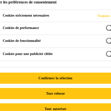
r les préférences de consentement
Cookies strictement nécessaires
Toujours 
Cookies de performance
Cookies de fonctionnalité
OVI, MICHIGAN, USA
Cookies pour une publicité ciblée
fabricants et les acheteurs de solutions techniques de collage
d’adhésif et de collage.
Confirmer la sélection
nding Expo
Tout refuser
Tout autoriser