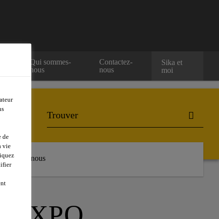
Qui sommes-
Contactez-
Sika et
nous
nous
moi
ateur
ns
e de
 vie
liquez
Contactez-nous
ifier
ent
G EXPO