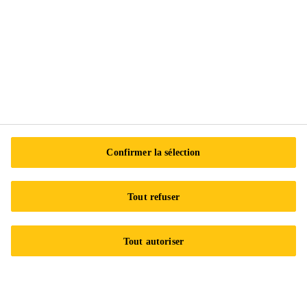
Sika Canada
601 Avenue Delmar
H9R 4A9 Pointe-Claire
QC
Tel.:
+1 800-933-7452
Confirmer la sélection
Tout refuser
Tout autoriser