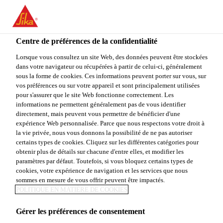
You are accessing "Sika Canada", it seems you are accessing it
from "États-Unis". We have a dedicated website for your country.
SIKA @ GALM
Centre de préférences de la confidentialité
TO
STAY ON THE SIKA
SELECT A
SIKA
Lorsque vous consultez un site Web, des données peuvent être stockées
ETATS-UNIS
CANADA WEBSITE
COUNTRY
dans votre navigateur ou récupérées à partir de celui-ci, généralement
USA
sous la forme de cookies. Ces informations peuvent porter sur vous, sur
vos préférences ou sur votre appareil et sont principalement utilisées
Industrie & Fabrication
...
Sika @ GALM Etats-Unis
pour s'assurer que le site Web fonctionne correctement. Les
Sika Canada
informations ne permettent généralement pas de vous identifier
directement, mais peuvent vous permettre de bénéficier d'une
expérience Web personnalisée. Parce que nous respectons votre droit à
la vie privée, nous vous donnons la possibilité de ne pas autoriser
certains types de cookies. Cliquez sur les différentes catégories pour
20/08/2019 -
DETROIT, MICHIGAN,
obtenir plus de détails sur chacune d'entre elles, et modifier les
22/08/2019
USA
paramètres par défaut. Toutefois, si vous bloquez certains types de
cookies, votre expérience de navigation et les services que nous
sommes en mesure de vous offrir peuvent être impactés.
POLITIQUE EN MATIÈRE DE COOKIES
Le sommet phare de l’Amérique du Nord axé sur l’OEM
Gérer les préférences de consentement
et les innovations technologiques présentent des vitrines