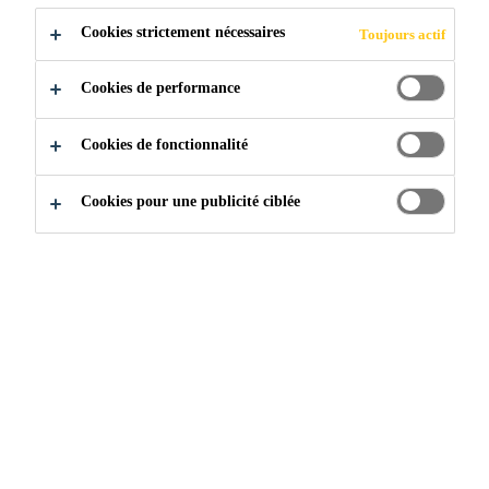
sur les matériaux, les structures et la fabrication des poids
Cookies strictement nécessaires
Toujours actif
légers de l’automobile « Là où l’industrie se réunit »
Visitez-nous à GALM USA
Cookies de performance
Cookies de fonctionnalité
Construisons quelque chose
Cookies pour une publicité ciblée
d’incroyable
Télécharger des documents