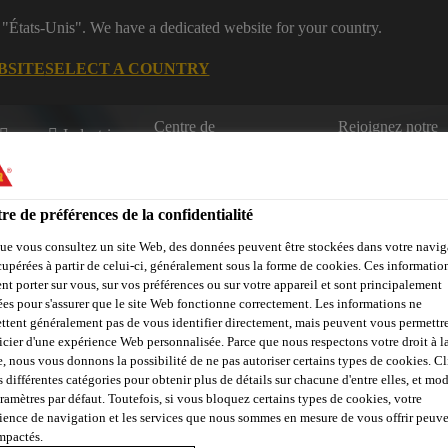
 "États-Unis". We have a dedicated website for your country.
BSITE
SELECT A COUNTRY
Centre de
Rejoignez notre
Industrie
téléchargement
équipe
re de préférences de la confidentialité
és
ue vous consultez un site Web, des données peuvent être stockées dans votre navig
cupérées à partir de celui-ci, généralement sous la forme de cookies. Ces informatio
nt porter sur vous, sur vos préférences ou sur votre appareil et sont principalement
sées pour s'assurer que le site Web fonctionne correctement. Les informations ne
ttent généralement pas de vous identifier directement, mais peuvent vous permettr
Marine
Énergies renouvelables
Transport
DIY KIT
icier d'une expérience Web personnalisée. Parce que nous respectons votre droit à la
e, nous vous donnons la possibilité de ne pas autoriser certains types de cookies. C
s différentes catégories pour obtenir plus de détails sur chacune d'entre elles, et mod
aramètres par défaut. Toutefois, si vous bloquez certains types de cookies, votre
ience de navigation et les services que nous sommes en mesure de vous offrir peuv
impactés.