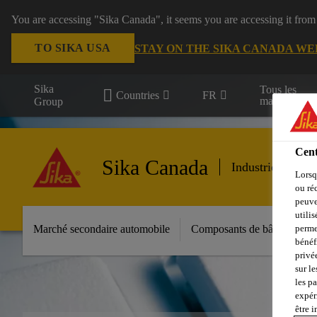
You are accessing "Sika Canada", it seems you are accessing it from
TO SIKA USA
STAY ON THE SIKA CANADA WE
Sika
Tous les
Countries
FR
marchés
Group
Cent
Sika Canada
Industrie march
Lorsq
ou ré
peuve
utili
perme
Marché secondaire automobile
Composants de bâtiments
bénéf
privé
sur le
les p
expér
être 