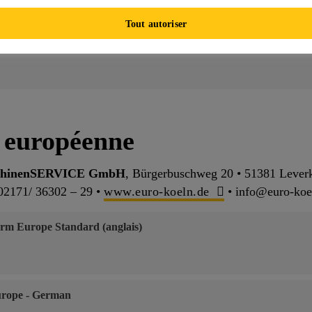
partenaire de service.
Tout autoriser
e rechange PowerCure 400/600 Distributeur
n européenne
schinenSERVICE GmbH
, Bürgerbuschweg 20 • 51381 Lever
02171/ 36302 – 29 •
www.euro-koeln.de
• info@euro-koe
rm Europe Standard (anglais)
urope - German