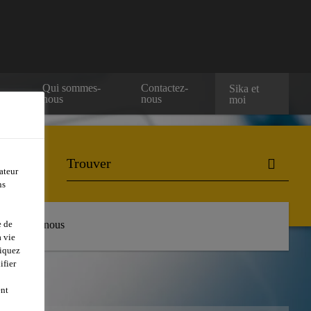
Qui sommes-
Contactez-
Sika et
nous
nous
moi
ateur
ns
e de
Contactez-nous
 vie
liquez
ifier
ent