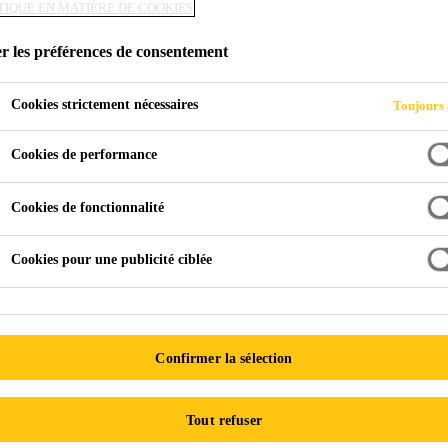
TIQUE EN MATIÈRE DE COOKIES
CENTRE DE SERV
r les préférences de consentement
Cookies strictement nécessaires
Toujours 
Cookies de performance
Cookies de fonctionnalité
Cookies pour une publicité ciblée
Service après-vente du distributeur PowerCure
Trouver un c
Confirmer la sélection
de service d’outils électriques établis pour la rép
istributeur PowerCure. Ces partenaires sont pour
Tout refuser
est réparé selon nos instructions. Choisissez vot