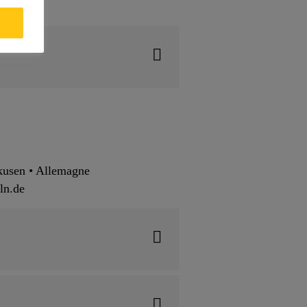
kusen • Allemagne
ln.de