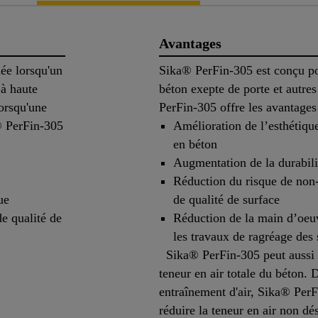
Avantages
ée lorsqu'un
Sika® PerFin-305 est conçu po
à haute
béton exepte de porte et autres
lorsqu'une
PerFin-305 offre les avantages 
a® PerFin-305
Amélioration de l’esthétique
en béton
Augmentation de la durabili
Réduction du risque de non
ue
de qualité de surface
e qualité de
Réduction de la main d’oeuv
les travaux de ragréage des 
Sika® PerFin-305 peut aussi êt
teneur en air totale du béton.
entraînement d'air, Sika® PerF
réduire la teneur en air non d