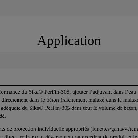
Application
formance du Sika® PerFin-305, ajouter l’adjuvant dans l’eau d
 directement dans le béton fraîchement malaxé dans le malaxe
on adéquate du Sika® PerFin-305 dans tout le volume de béton
dé.
ts de protection individuelle appropriés (lunettes/gants/vêtem
t direct, retirer tout déversement ou excédent de produit et l