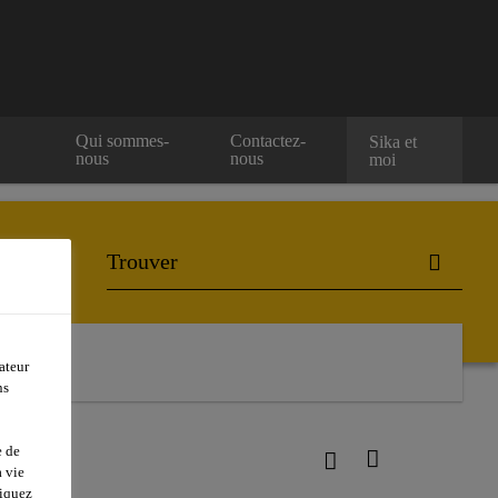
e
Qui sommes-
Contactez-
Sika et
nous
nous
moi
ateur
ns
e de
 vie
liquez