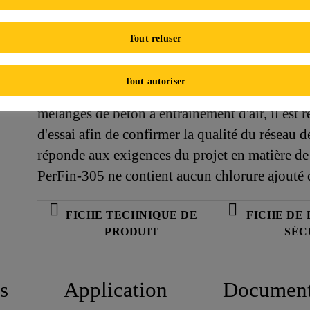
Dans les mélanges de béton sans entraînement 
pour réduire la teneur en air non désirée. Dan
Tout refuser
d'air, Sika® PerFin-305 peut être utilisé de deu
la totalité de la teneur en air afin de répondre
Tout autoriser
utilisé avant l'ajout d'un adjuvant entraîneur d'
mélanges de béton à entraînement d'air, il est
d'essai afin de confirmer la qualité du réseau d
réponde aux exigences du projet en matière de 
PerFin-305 ne contient aucun chlorure ajouté d
FICHE TECHNIQUE DE
FICHE DE
PRODUIT
SÉC
s
Application
Documen