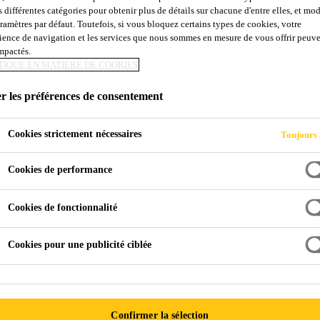
s différentes catégories pour obtenir plus de détails sur chacune d'entre elles, et mod
Sika® PerFin-30
aramètres par défaut. Toutefois, si vous bloquez certains types de cookies, votre
ience de navigation et les services que nous sommes en mesure de vous offrir peuv
impactés.
TIQUE EN MATIÈRE DE COOKIES
ADJUVANT AMÉLIORANT LA QUALITÉ 
RÉDUCTION DE L'AIR
r les préférences de consentement
Sika® PerFin-305 est un adjuvant pour béton formulé 
Cookies strictement nécessaires
Toujours 
ou réduire la teneur en air du béton.
Cookies de performance
Sika® PerFin-305 est conçu pour produire une 
Cookies de fonctionnalité
autres défauts. L’utilisation du Sika® PerFin-3
Amélioration de l’esthétique et de l’uniformité des
Cookies pour une publicité ciblée
Augmentation de la durabilité du béton
Réduction du risque de non-conformité dû aux pro
Sika® PerFin-305 peut aussi être utilisé pour r
Confirmer la sélection