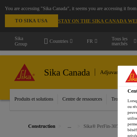
You are accessing "Sika Canada", it seems you are accessing it from
TO SIKA USA
STAY ON THE SIKA CANADA WE
Sika
Tous les
Countries
FR
marchés
Group
Sika Canada
Adjuvants pour 
Cent
Produits et solutions
Centre de ressources
Trouver un di
Lorsq
ou ré
peuve
utili
perme
Construction
...
Sika® PerFin-305
bénéf
privé