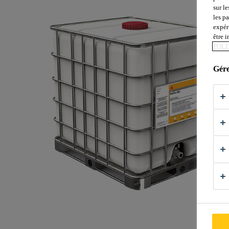
sur le
les p
expér
être 
POLI
Gére