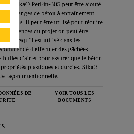
d'air, Sika® PerFin-305 peut être ajouté
s les mélanges de béton à entraînement
x façons. Il peut être utilisé pour réduire
 aux exigences du projet ou peut être
air. Lorsqu'il est utilisé dans les
 recommandé d'effectuer des gâchées
e bulles d'air et pour assurer que le béton
propriétés plastiques et durcies. Sika®
e façon intentionnelle.
 DONNÉES DE
VOIR TOUS LES
URITÉ
DOCUMENTS
ts