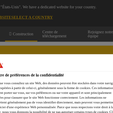
 "États-Unis". We have a dedicated website for your country.
BSITE
SELECT A COUNTRY
Centre de
Rejoignez notr
Construction
téléchargement
équipe
béton
re de préférences de la confidentialité
stributeur
Contactez-nous
ue vous consultez un site Web, des données peuvent être stockées dans votre navig
cupérées à partir de celui-ci, généralement sous la forme de cookies. Ces informatio
nt porter sur vous, sur vos préférences ou sur votre appareil et sont principalement
sées pour s'assurer que le site Web fonctionne correctement. Les informations ne
ttent généralement pas de vous identifier directement, mais peuvent vous permettr
icier d'une expérience Web personnalisée. Parce que nous respectons votre droit à la
e, nous vous donnons la possibilité de ne pas autoriser certains types de cookies. C