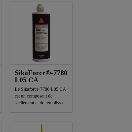
SikaForce®-7780
L05 CA
Le Sikaforce-7780 L05 CA
est un composant de
scellement et de remplissage
bicomposant souple. Il est
constitué d'une résine à base
de polyols et d'un agent de
mûrissement à base