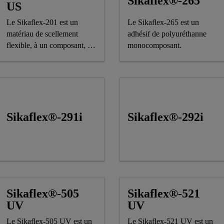
Sikaflex®-265
US
Le Sikaflex-201 est un
Le Sikaflex-265 est un
matériau de scellement
adhésif de polyuréthanne
flexible, à un composant, à
monocomposant.
base de polyuréthane,
mûrissant à l'humidité et ne
s'affaissant pas.
Sikaflex®-291i
Sikaflex®-292i
Sikaflex®-505
Sikaflex®-521
UV
UV
Le Sikaflex-505 UV est un
Le Sikaflex-521 UV est un