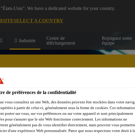
 "États-Unis". We have a dedicated website for your country.
BSITE
SELECT A COUNTRY
Centre de
Rejoignez notre
Industrie
téléchargement
équipe
és
re de préférences de la confidentialité
Marine
Énergies renouvelables
Transport
DIY KIT
ue vous consultez un site Web, des données peuvent être stockées dans votre navig
cupérées à partir de celui-ci, généralement sous la forme de cookies. Ces informatio
nt porter sur vous, sur vos préférences ou sur votre appareil et sont principalement
sées pour s'assurer que le site Web fonctionne correctement. Les informations ne
ttent généralement pas de vous identifier directement, mais peuvent vous permettr
icier d'une expérience Web personnalisée. Parce que nous respectons votre droit à la