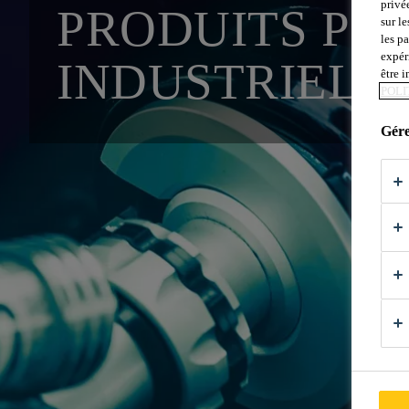
privé
PRODUITS PO
sur le
les p
expér
INDUSTRIELL
être 
POLI
Gére