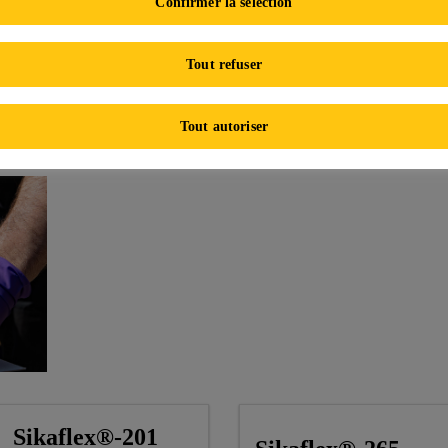
Confirmer la sélection
n industrielle
Tout refuser
stics
Tout autoriser
Sikaflex®-201