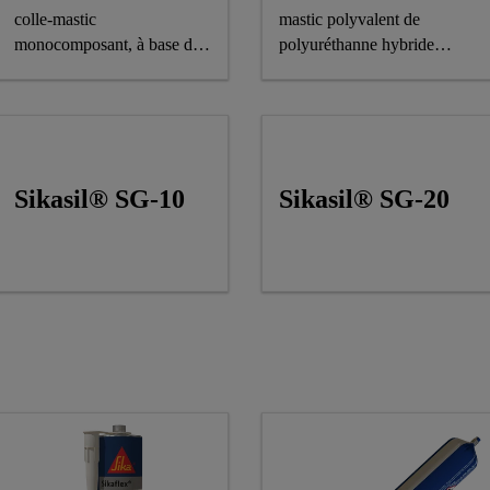
colle-mastic
mastic polyvalent de
monocomposant, à base de
polyuréthanne hybride
polymère doté de
monocomposant. Élastique,
terminaisons silane.
ce produit ne s’affaisse pas
et mûrit à l’humidité pour
former un élastomère
durable.
Sikasil® SG-10
Sikasil® SG-20