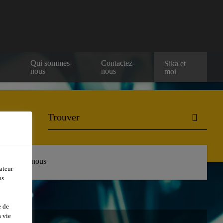
Qui sommes-
Contactez-
Sika et
nous
nous
moi
Contactez-nous
ateur
ns
e de
 vie