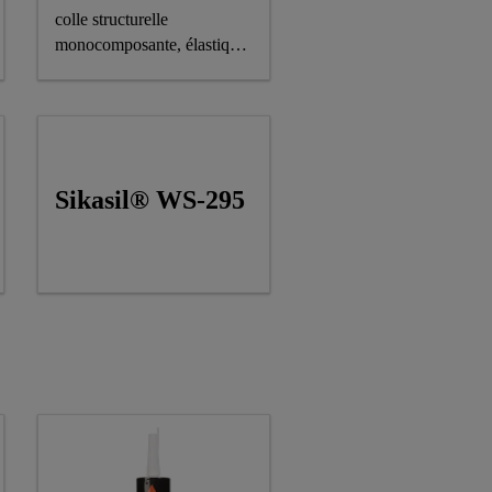
colle structurelle
monocomposante, élastique,
très résistante, qui compense
les tolérances. Il mûrit à
l’humidité pour former un
élastomère durable.
Sikasil® WS-295