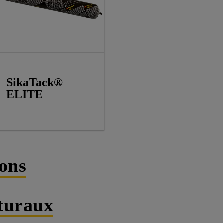
SikaTack®
ELITE
ions
cturaux