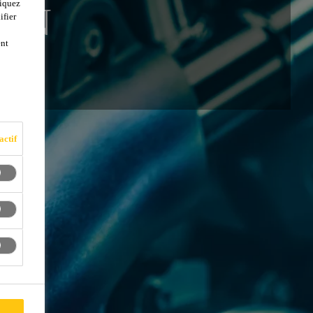
liquez
ION
ifier
ent
actif