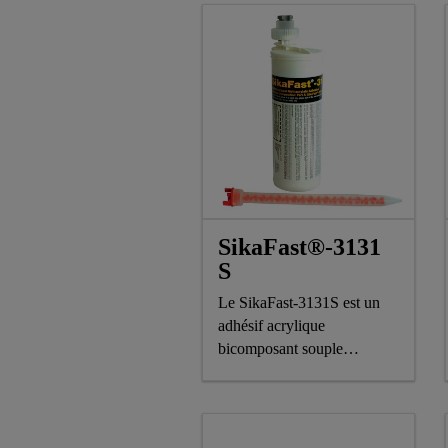
SikaFast®-3131
S
Le SikaFast-3131S est un
adhésif acrylique
bicomposant souple
additionné de particules qui
servent à assurer une
épaisseur de couche
adéquate.