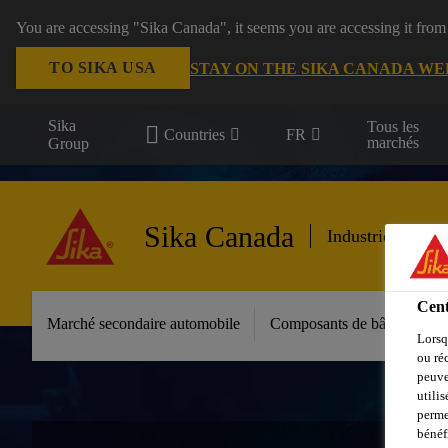
You are accessing "Sika Canada", it seems you are accessing it from
TO SIKA USA
STAY ON THE SIKA CANADA WE
Sika
Tous les
Countries
FR
marchés
Group
Sika Canada
Industrie march
Cent
Marché secondaire automobile
Composants de bâtiments
Lorsq
ou ré
peuve
utili
perme
bénéf