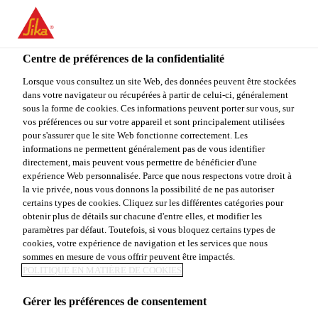
You are accessing "Sika Canada", it seems you are accessing it
from "États-Unis". We have a dedicated website for your country.
Centre de préférences de la confidentialité
TO
STAY ON THE SIKA
SELECT A
SIKA
Lorsque vous consultez un site Web, des données peuvent être stockées
CANADA WEBSITE
COUNTRY
dans votre navigateur ou récupérées à partir de celui-ci, généralement
USA
sous la forme de cookies. Ces informations peuvent porter sur vous, sur
vos préférences ou sur votre appareil et sont principalement utilisées
pour s'assurer que le site Web fonctionne correctement. Les
Sika Canada
informations ne permettent généralement pas de vous identifier
directement, mais peuvent vous permettre de bénéficier d'une
expérience Web personnalisée. Parce que nous respectons votre droit à
la vie privée, nous vous donnons la possibilité de ne pas autoriser
certains types de cookies. Cliquez sur les différentes catégories pour
ADHÉSIFS
obtenir plus de détails sur chacune d'entre elles, et modifier les
paramètres par défaut. Toutefois, si vous bloquez certains types de
cookies, votre expérience de navigation et les services que nous
STRUCTURAUX
sommes en mesure de vous offrir peuvent être impactés.
POLITIQUE EN MATIÈRE DE COOKIES
Gérer les préférences de consentement