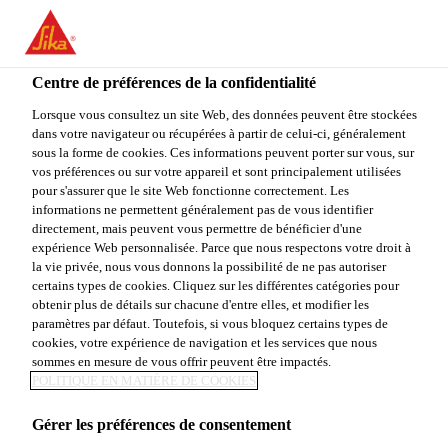
You are accessing "Sika Canada", it seems you are accessing it
from "États-Unis". We have a dedicated website for your country.
Centre de préférences de la confidentialité
TO
STAY ON THE SIKA
SELECT A
SIKA
Lorsque vous consultez un site Web, des données peuvent être stockées
CANADA WEBSITE
COUNTRY
dans votre navigateur ou récupérées à partir de celui-ci, généralement
USA
sous la forme de cookies. Ces informations peuvent porter sur vous, sur
vos préférences ou sur votre appareil et sont principalement utilisées
pour s'assurer que le site Web fonctionne correctement. Les
Sika Canada
informations ne permettent généralement pas de vous identifier
directement, mais peuvent vous permettre de bénéficier d'une
expérience Web personnalisée. Parce que nous respectons votre droit à
la vie privée, nous vous donnons la possibilité de ne pas autoriser
certains types de cookies. Cliquez sur les différentes catégories pour
BÉTON
obtenir plus de détails sur chacune d'entre elles, et modifier les
paramètres par défaut. Toutefois, si vous bloquez certains types de
cookies, votre expérience de navigation et les services que nous
AUTOPLAÇANT
sommes en mesure de vous offrir peuvent être impactés.
POLITIQUE EN MATIÈRE DE COOKIES
Gérer les préférences de consentement