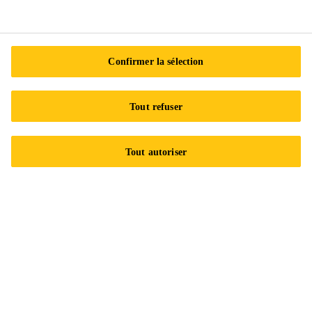
Suivez-nous
Confirmer la sélection
Sika Canada
Tout refuser
601 Avenue Delmar
Tout autoriser
H9R 4A9 Pointe-Claire
QC
Tel.:
+1 800-933-7452