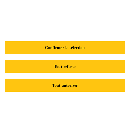
Contactez-nous
Confirmer la sélection
Tout refuser
Trouvez nos emplacements
Tout autoriser
À propos de Sika
Histoire de Sika