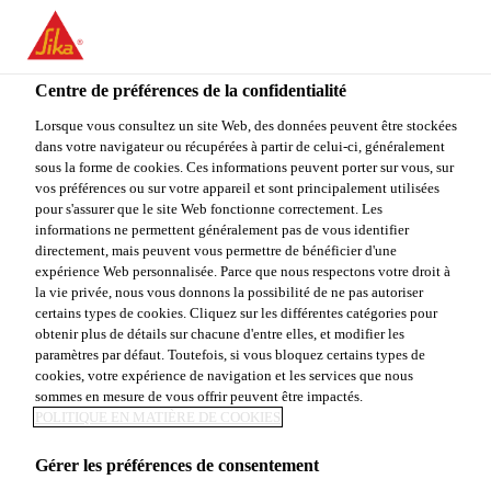
You are accessing "Sika Canada", it seems you are accessing it
from "États-Unis". We have a dedicated website for your country.
Centre de préférences de la confidentialité
TO
STAY ON THE SIKA
SELECT A
SIKA
Lorsque vous consultez un site Web, des données peuvent être stockées
CANADA WEBSITE
COUNTRY
dans votre navigateur ou récupérées à partir de celui-ci, généralement
USA
sous la forme de cookies. Ces informations peuvent porter sur vous, sur
vos préférences ou sur votre appareil et sont principalement utilisées
pour s'assurer que le site Web fonctionne correctement. Les
Sika Canada
informations ne permettent généralement pas de vous identifier
directement, mais peuvent vous permettre de bénéficier d'une
expérience Web personnalisée. Parce que nous respectons votre droit à
la vie privée, nous vous donnons la possibilité de ne pas autoriser
certains types de cookies. Cliquez sur les différentes catégories pour
obtenir plus de détails sur chacune d'entre elles, et modifier les
paramètres par défaut. Toutefois, si vous bloquez certains types de
ENDUITS POUR
cookies, votre expérience de navigation et les services que nous
sommes en mesure de vous offrir peuvent être impactés.
BÉTON
POLITIQUE EN MATIÈRE DE COOKIES
Gérer les préférences de consentement