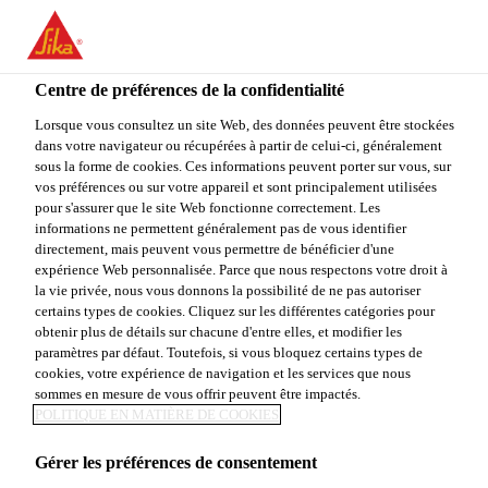
You are accessing "Sika Canada", it seems you are accessing it
from "États-Unis". We have a dedicated website for your country.
Centre de préférences de la confidentialité
TO
Construction
...
Sikagard® SN-40 Lo VOC
STAY ON THE SIKA
SELECT A
SIKA
Lorsque vous consultez un site Web, des données peuvent être stockées
CANADA WEBSITE
COUNTRY
dans votre navigateur ou récupérées à partir de celui-ci, généralement
USA
sous la forme de cookies. Ces informations peuvent porter sur vous, sur
vos préférences ou sur votre appareil et sont principalement utilisées
pour s'assurer que le site Web fonctionne correctement. Les
Sika Canada
informations ne permettent généralement pas de vous identifier
Sikagard® SN-40
directement, mais peuvent vous permettre de bénéficier d'une
expérience Web personnalisée. Parce que nous respectons votre droit à
la vie privée, nous vous donnons la possibilité de ne pas autoriser
Lo VOC
certains types de cookies. Cliquez sur les différentes catégories pour
obtenir plus de détails sur chacune d'entre elles, et modifier les
paramètres par défaut. Toutefois, si vous bloquez certains types de
Agent de Scellement Hydrofuge
cookies, votre expérience de navigation et les services que nous
sommes en mesure de vous offrir peuvent être impactés.
POLITIQUE EN MATIÈRE DE COOKIES
Usage facile rendant l’application économique.
Gérer les préférences de consentement
Pénétration profonde protégeant des intempéries,