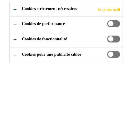
des rayons ultraviolets et de l’abrasion.
Cookies strictement nécessaires
Toujours actif
Réduit l’absorption d’eau pour une protection
dans les zones sujettes aux éclaboussures et à la
Cookies de performance
pluie battante.
Cookies de fonctionnalité
Cookies pour une publicité ciblée