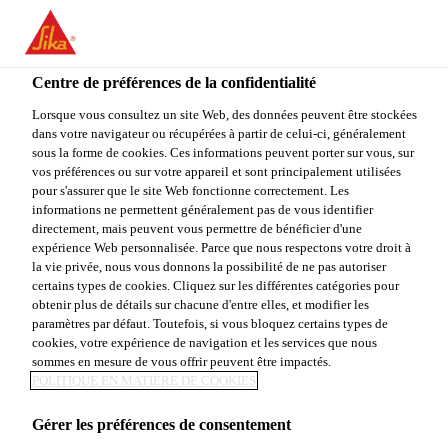
You are accessing "Sika Canada", it seems you are accessing it
from "États-Unis". We have a dedicated website for your country.
Centre de préférences de la confidentialité
TO
Construction
...
Sika® CarboShear L
STAY ON THE SIKA
SELECT A
SIKA
Lorsque vous consultez un site Web, des données peuvent être stockées
CANADA WEBSITE
COUNTRY
dans votre navigateur ou récupérées à partir de celui-ci, généralement
USA
sous la forme de cookies. Ces informations peuvent porter sur vous, sur
vos préférences ou sur votre appareil et sont principalement utilisées
pour s'assurer que le site Web fonctionne correctement. Les
Sika Canada
informations ne permettent généralement pas de vous identifier
Sika® CarboShear
directement, mais peuvent vous permettre de bénéficier d'une
expérience Web personnalisée. Parce que nous respectons votre droit à
la vie privée, nous vous donnons la possibilité de ne pas autoriser
L
certains types de cookies. Cliquez sur les différentes catégories pour
obtenir plus de détails sur chacune d'entre elles, et modifier les
paramètres par défaut. Toutefois, si vous bloquez certains types de
Élément de renforcement haute performance en
cookies, votre expérience de navigation et les services que nous
PRFC résistant à l’effort de cisaillement
sommes en mesure de vous offrir peuvent être impactés.
POLITIQUE EN MATIÈRE DE COOKIES
Faible poids.
Gérer les préférences de consentement