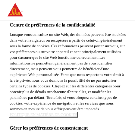
You are accessing "Sika Canada", it seems you are accessing it
from "États-Unis". We have a dedicated website for your country.
Centre de préférences de la confidentialité
TO
Construction
...
SikaWrap®-1400 C
STAY ON THE SIKA
SELECT A
SIKA
Lorsque vous consultez un site Web, des données peuvent être stockées
CANADA WEBSITE
COUNTRY
dans votre navigateur ou récupérées à partir de celui-ci, généralement
USA
sous la forme de cookies. Ces informations peuvent porter sur vous, sur
vos préférences ou sur votre appareil et sont principalement utilisées
pour s'assurer que le site Web fonctionne correctement. Les
Sika Canada
informations ne permettent généralement pas de vous identifier
SikaWrap®-1400
directement, mais peuvent vous permettre de bénéficier d'une
expérience Web personnalisée. Parce que nous respectons votre droit à
la vie privée, nous vous donnons la possibilité de ne pas autoriser
C
certains types de cookies. Cliquez sur les différentes catégories pour
obtenir plus de détails sur chacune d'entre elles, et modifier les
paramètres par défaut. Toutefois, si vous bloquez certains types de
®
SikaWrap
1400C est un tissu de fibre de carbone
cookies, votre expérience de navigation et les services que nous
unidirectionnelle à haute résistance et haut module.
sommes en mesure de vous offrir peuvent être impactés.
POLITIQUE EN MATIÈRE DE COOKIES
®
Il est imprégné sur le chantier avec l’époxy Sikadur
300 pour former un polymère renforcé de fibre de
Gérer les préférences de consentement
Voir plus
carbone (PRFC) qui servira à renforcer des éléments