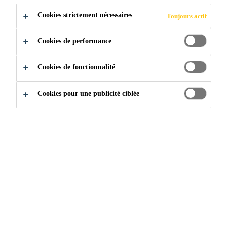
structuraux.
Cookies strictement nécessaires
Toujours actif
Employé pour le renforcement en cisaillement, en
confinement ou à la flexion.
Cookies de performance
Souple (s’enroule facilement autour de formes
Cookies de fonctionnalité
complexes).
Haut module d’élasticité.
Cookies pour une publicité ciblée