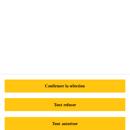
Suivez-nous
Sika Canada
601 Avenue Delmar
H9R 4A9 Pointe-Claire
QC
Tel.:
+1 800-933-7452
Confirmer la sélection
Tout refuser
Tout autoriser