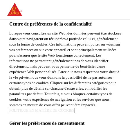
You are accessing "Sika Canada", it seems you are accessing it
from "États-Unis". We have a dedicated website for your country.
Centre de préférences de la confidentialité
TO
Construction
...
SikaWrap® FX-50 C
STAY ON THE SIKA
SELECT A
SIKA
Lorsque vous consultez un site Web, des données peuvent être stockées
CANADA WEBSITE
COUNTRY
dans votre navigateur ou récupérées à partir de celui-ci, généralement
USA
sous la forme de cookies. Ces informations peuvent porter sur vous, sur
vos préférences ou sur votre appareil et sont principalement utilisées
pour s'assurer que le site Web fonctionne correctement. Les
Sika Canada
informations ne permettent généralement pas de vous identifier
SikaWrap® FX-50
directement, mais peuvent vous permettre de bénéficier d'une
expérience Web personnalisée. Parce que nous respectons votre droit à
la vie privée, nous vous donnons la possibilité de ne pas autoriser
C
certains types de cookies. Cliquez sur les différentes catégories pour
obtenir plus de détails sur chacune d'entre elles, et modifier les
paramètres par défaut. Toutefois, si vous bloquez certains types de
CORDAGE EN FIBRES DE CARBONE POUR LA
cookies, votre expérience de navigation et les services que nous
CONNEXION STRUCTURALE ET L’ANCRAGE
sommes en mesure de vous offrir peuvent être impactés.
POLITIQUE EN MATIÈRE DE COOKIES
DES SYSTÈMES EN PRFC
Gérer les préférences de consentement