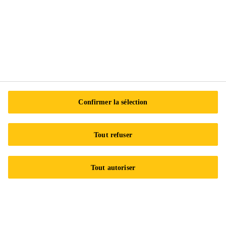
Sika Canada
601 Avenue Delmar
H9R 4A9 Pointe-Claire
QC
Tel.:
+1 800-933-7452
Confirmer la sélection
Tout refuser
Tout autoriser