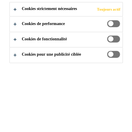
Très léger et facile à installer.
Cookies strictement nécessaires
Toujours actif
Idéal pour de nombreux substrats.
Usage multi-fonctionnel.
Cookies de performance
Cookies de fonctionnalité
Cookies pour une publicité ciblée