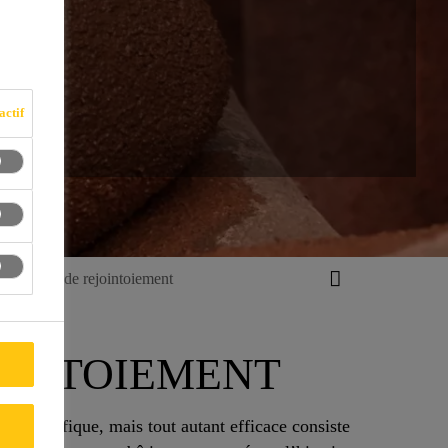
 DE
actif
s mortiers de rejointoiement
JOINTOIEMENT
s scientifique, mais tout autant efficace consiste