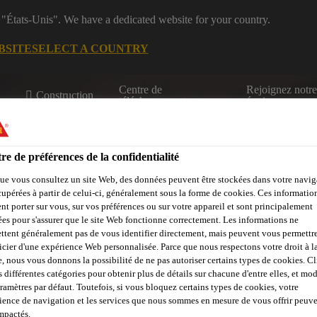
 "États-Unis". We have a dedicated website for your country.
BSITE
SELECT A COUNTRY
Centre de
Rejoignez notr
Construction
téléchargement
équipe
re de préférences de la confidentialité
timents
ue vous consultez un site Web, des données peuvent être stockées dans votre navig
cupérées à partir de celui-ci, généralement sous la forme de cookies. Ces informatio
nt porter sur vous, sur vos préférences ou sur votre appareil et sont principalement
sées pour s'assurer que le site Web fonctionne correctement. Les informations ne
ation
Enduits minéraux
Calculateur pour maçonnerie
Conta
ttent généralement pas de vous identifier directement, mais peuvent vous permettr
icier d'une expérience Web personnalisée. Parce que nous respectons votre droit à la
e, nous vous donnons la possibilité de ne pas autoriser certains types de cookies. C
s différentes catégories pour obtenir plus de détails sur chacune d'entre elles, et mod
aramètres par défaut. Toutefois, si vous bloquez certains types de cookies, votre
ience de navigation et les services que nous sommes en mesure de vous offrir peuv
impactés.