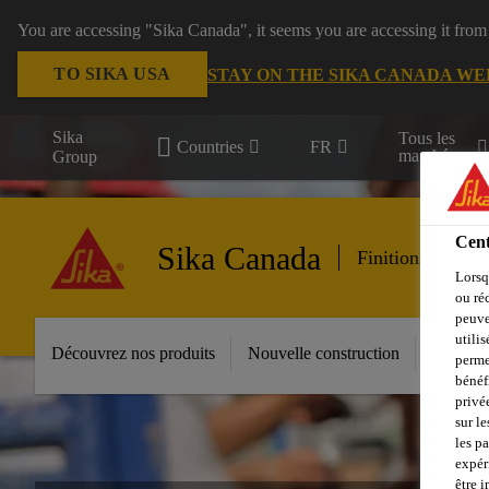
You are accessing "Sika Canada", it seems you are accessing it from
TO SIKA USA
STAY ON THE SIKA CANADA WE
Sika
Tous les
Countries
FR
marchés
Group
Cent
Sika Canada
Finitions des bâ
Lorsq
ou ré
peuve
utili
Découvrez nos produits
Nouvelle construction
Restaur
perme
bénéf
privé
sur le
les p
expér
être 