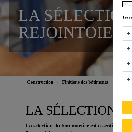
POLI
LA SÉLECTION
Gére
REJOINTOIEM
Construction
Finitions des bâtiments
Restaur
LA SÉLECTION D
La sélection du bon mortier est essentielle pour