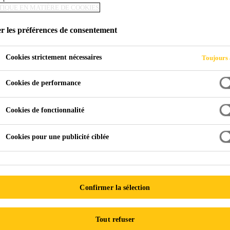
TIQUE EN MATIÈRE DE COOKIES
 DES MORTIERS
r les préférences de consentement
ENT
Cookies strictement nécessaires
Toujours 
Cookies de performance
Cookies de fonctionnalité
Cookies pour une publicité ciblée
ation Mortiers & Coulis
Pages Informatives
La sélection de
ES MORTIERS DE RE
Confirmer la sélection
 la réussite des travaux.
La deuxième solution
, moin
Tout refuser