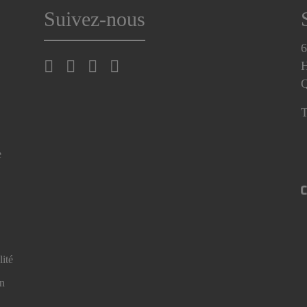
Suivez-nous
6
H
T
e
lité
en