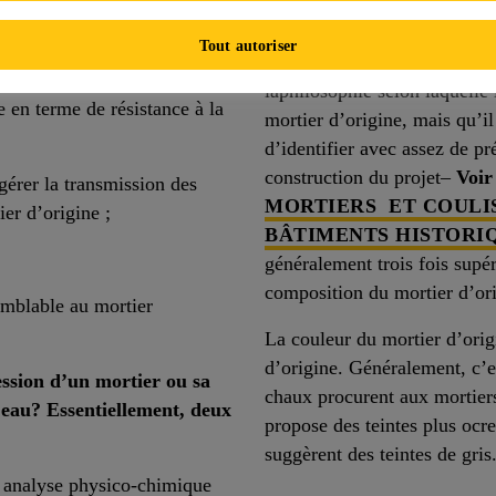
nouveau mortier est
à dater l’origine du projet. 
urs suivants sont à
de la maçonnerie au Canada n’
Tout autoriser
été utilisés demeurent rela
laphilosophie selon laquelle 
e en terme de résistance à la
mortier d’origine, mais qu’il
d’identifier avec assez de pré
construction du projet–
Voir
gérer la transmission des
MORTIERS ET COULI
er d’origine ;
BÂTIMENTS HISTORI
généralement trois fois supér
composition du mortier d’ori
emblable au mortier
La couleur du mortier d’origi
d’origine. Généralement, c’es
ssion d’un mortier ou sa
chaux procurent aux mortiers
’eau? Essentiellement, deux
propose des teintes plus ocre
suggèrent des teintes de gris
analyse physico-chimique