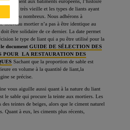
Contrairement aux bâtiments européens, l’histoire
est pas très vieille et les types de liants ayant
tivement peu nombreux. Nous adhérons à
le nouveau mortier n’a pas à être identique au
 doit être solidaire de ce dernier. La date permet
cision le type de liant qui a pu être utilisé pour la
 le document
GUIDE DE SÉLECTION DES
S POUR LA RESTAURATION DES
QUES
Sachant que la proportion de sable est
ieure en volume à la quantité de liant,la
gine se précise.
ne vous aiguille aussi quant à la nature du liant
t le sable qui procure la teinte aux mortiers. Les
 des teintes de beiges, alors que le ciment naturel
s. Quant à eux, les ciments plus récents,
.