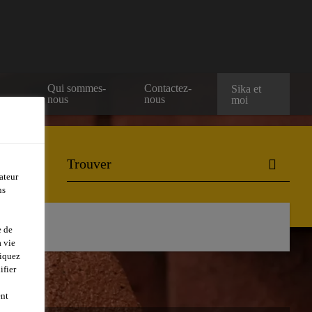
e
Qui sommes-
Contactez-
Sika et
nous
nous
moi
ateur
ns
ctez-nous
e de
 vie
liquez
ifier
ent