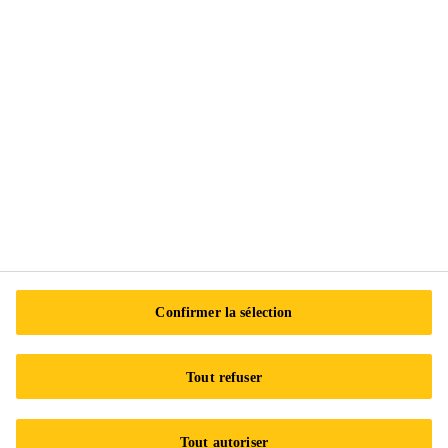
Suivez-nous
Sika Canada
601 Avenue Delmar
H9R 4A9 Pointe-Claire
QC
Tel.:
+1 800-933-7452
Confirmer la sélection
Tout refuser
Tout autoriser