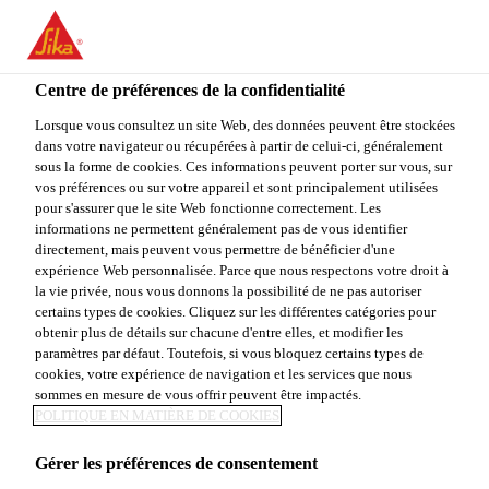
You are accessing "Sika Canada", it seems you are accessing it
from "États-Unis". We have a dedicated website for your country.
Centre de préférences de la confidentialité
TO
STAY ON THE SIKA
SELECT A
SIKA
Lorsque vous consultez un site Web, des données peuvent être stockées
CANADA WEBSITE
COUNTRY
dans votre navigateur ou récupérées à partir de celui-ci, généralement
USA
sous la forme de cookies. Ces informations peuvent porter sur vous, sur
vos préférences ou sur votre appareil et sont principalement utilisées
pour s'assurer que le site Web fonctionne correctement. Les
Sika Canada
informations ne permettent généralement pas de vous identifier
directement, mais peuvent vous permettre de bénéficier d'une
expérience Web personnalisée. Parce que nous respectons votre droit à
la vie privée, nous vous donnons la possibilité de ne pas autoriser
certains types de cookies. Cliquez sur les différentes catégories pour
PAGES
obtenir plus de détails sur chacune d'entre elles, et modifier les
paramètres par défaut. Toutefois, si vous bloquez certains types de
cookies, votre expérience de navigation et les services que nous
INFORMATIVES
sommes en mesure de vous offrir peuvent être impactés.
POLITIQUE EN MATIÈRE DE COOKIES
Gérer les préférences de consentement