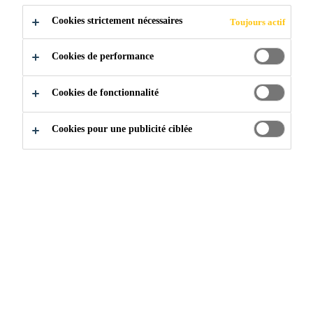
Cookies strictement nécessaires
Toujours actif
Construction
...
Pages informatives
Cookies de performance
Cookies de fonctionnalité
Sika est heureuse de vous accompagner dans vos projets
Cookies pour une publicité ciblée
en soumettant ses recommandations afin de vous aider à
bien comprendre les fonctions des mortiers et des coulis
dans un système de maçonnerie. Vous trouverez donc les
sections ci-dessous et pages suivantes une série de
documents qui pourraient s’avérer utiles pour vos travaux.