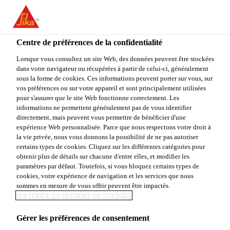
You are accessing "Sika Canada", it seems you are accessing it
from "États-Unis". We have a dedicated website for your country.
Centre de préférences de la confidentialité
TO
STAY ON THE SIKA
SELECT A
SIKA
Lorsque vous consultez un site Web, des données peuvent être stockées
CANADA WEBSITE
COUNTRY
dans votre navigateur ou récupérées à partir de celui-ci, généralement
USA
sous la forme de cookies. Ces informations peuvent porter sur vous, sur
vos préférences ou sur votre appareil et sont principalement utilisées
pour s'assurer que le site Web fonctionne correctement. Les
Sika Canada
informations ne permettent généralement pas de vous identifier
directement, mais peuvent vous permettre de bénéficier d'une
expérience Web personnalisée. Parce que nous respectons votre droit à
la vie privée, nous vous donnons la possibilité de ne pas autoriser
certains types de cookies. Cliquez sur les différentes catégories pour
obtenir plus de détails sur chacune d'entre elles, et modifier les
paramètres par défaut. Toutefois, si vous bloquez certains types de
PARAPET
cookies, votre expérience de navigation et les services que nous
sommes en mesure de vous offrir peuvent être impactés.
POLITIQUE EN MATIÈRE DE COOKIES
Gérer les préférences de consentement