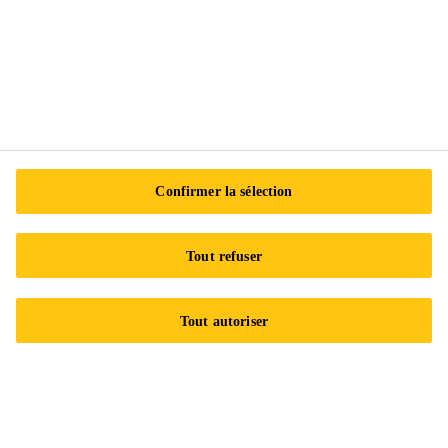
Centre de préférences en matière de témoins
Exercez vos droits
Suivez-nous
Confirmer la sélection
Sika Canada
Tout refuser
601 Avenue Delmar
H9R 4A9 Pointe-Claire
Tout autoriser
QC
Tel.:
+1 800-933-7452