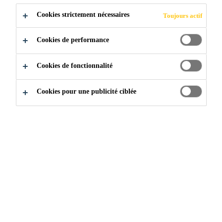
Cookies strictement nécessaires
Toujours actif
Construction
...
Parapet
Cookies de performance
Cookies de fonctionnalité
PARAPET
Cookies pour une publicité ciblée
PRINCIPALES CARACTÉRISTIQUES
■ Application extérieure
■ Application au-dessus du niveau du sol
■ Exposition à l’eau de pluie
■ Haut degré de saturation
Les éléments qui composent un parapet extérieur sont