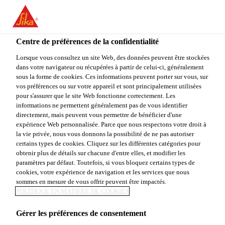
You are accessing "Sika Canada", it seems you are accessing it
from "États-Unis". We have a dedicated website for your country.
Centre de préférences de la confidentialité
TO
STAY ON THE SIKA
SELECT A
SIKA
Lorsque vous consultez un site Web, des données peuvent être stockées
CANADA WEBSITE
COUNTRY
dans votre navigateur ou récupérées à partir de celui-ci, généralement
USA
sous la forme de cookies. Ces informations peuvent porter sur vous, sur
vos préférences ou sur votre appareil et sont principalement utilisées
pour s'assurer que le site Web fonctionne correctement. Les
Sika Canada
informations ne permettent généralement pas de vous identifier
directement, mais peuvent vous permettre de bénéficier d'une
expérience Web personnalisée. Parce que nous respectons votre droit à
la vie privée, nous vous donnons la possibilité de ne pas autoriser
certains types de cookies. Cliquez sur les différentes catégories pour
obtenir plus de détails sur chacune d'entre elles, et modifier les
paramètres par défaut. Toutefois, si vous bloquez certains types de
CONSTRUISONS
cookies, votre expérience de navigation et les services que nous
sommes en mesure de vous offrir peuvent être impactés.
QUELQUE
POLITIQUE EN MATIÈRE DE COOKIES
Gérer les préférences de consentement
CHOSE