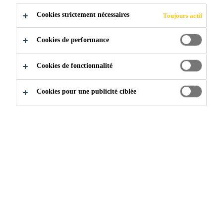
Cookies strictement nécessaires
Toujours actif
D'INCROYABLE
Cookies de performance
Cookies de fonctionnalité
Contactez-nous
Contact - Finitions des bâtiments
Cookies pour une publicité ciblée
Nous aimerions en savoir plus
sur votre prochain projet !
Dites-nous comment nous
pouvons vous aider :