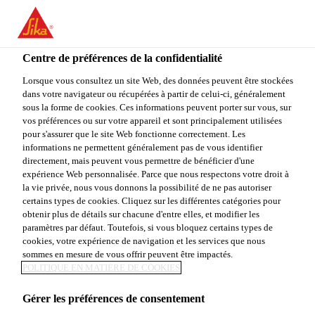
You are accessing "Sika Canada", it seems you are accessing it
from "États-Unis". We have a dedicated website for your country.
Centre de préférences de la confidentialité
TO
Construction
...
Sika® Icosit® KC 330 Primer CA
STAY ON THE SIKA
SELECT A
SIKA
Lorsque vous consultez un site Web, des données peuvent être stockées
CANADA WEBSITE
COUNTRY
dans votre navigateur ou récupérées à partir de celui-ci, généralement
USA
sous la forme de cookies. Ces informations peuvent porter sur vous, sur
vos préférences ou sur votre appareil et sont principalement utilisées
pour s'assurer que le site Web fonctionne correctement. Les
Sika Canada
informations ne permettent généralement pas de vous identifier
Sika® Icosit® KC
directement, mais peuvent vous permettre de bénéficier d'une
expérience Web personnalisée. Parce que nous respectons votre droit à
la vie privée, nous vous donnons la possibilité de ne pas autoriser
330 Primer CA
certains types de cookies. Cliquez sur les différentes catégories pour
obtenir plus de détails sur chacune d'entre elles, et modifier les
paramètres par défaut. Toutefois, si vous bloquez certains types de
APPRÊT MONOCOMPOSANT À BASE
cookies, votre expérience de navigation et les services que nous
sommes en mesure de vous offrir peuvent être impactés.
DE POLYURÉTHANE POUR LA
POLITIQUE EN MATIÈRE DE COOKIES
GAMME DE PRODUITS SIKA®
ICOSIT® KC 330 / 340
Gérer les préférences de consentement