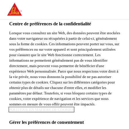
You are accessing "Sika Canada", it seems you are accessing it
from "États-Unis". We have a dedicated website for your country.
Centre de préférences de la confidentialité
TO
Construction
...
Sika® CarboDur® M
STAY ON THE SIKA
SELECT A
SIKA
Lorsque vous consultez un site Web, des données peuvent être stockées
CANADA WEBSITE
COUNTRY
dans votre navigateur ou récupérées à partir de celui-ci, généralement
USA
sous la forme de cookies. Ces informations peuvent porter sur vous, sur
vos préférences ou sur votre appareil et sont principalement utilisées
pour s'assurer que le site Web fonctionne correctement. Les
Sika Canada
informations ne permettent généralement pas de vous identifier
Sika® CarboDur®
directement, mais peuvent vous permettre de bénéficier d'une
expérience Web personnalisée. Parce que nous respectons votre droit à
la vie privée, nous vous donnons la possibilité de ne pas autoriser
M
certains types de cookies. Cliquez sur les différentes catégories pour
obtenir plus de détails sur chacune d'entre elles, et modifier les
paramètres par défaut. Toutefois, si vous bloquez certains types de
Sika® CarboDur® est une lamelle de composite
cookies, votre expérience de navigation et les services que nous
polymère extrudé par tirage et renforcé de fibres de
sommes en mesure de vous offrir peuvent être impactés.
POLITIQUE EN MATIÈRE DE COOKIES
carbone (CPFC), destiné au renforcement des
structures de béton, de bois et de maçonnerie. Sika®
Gérer les préférences de consentement
Voir plus
CarboDur® est collé à la surface de la structure