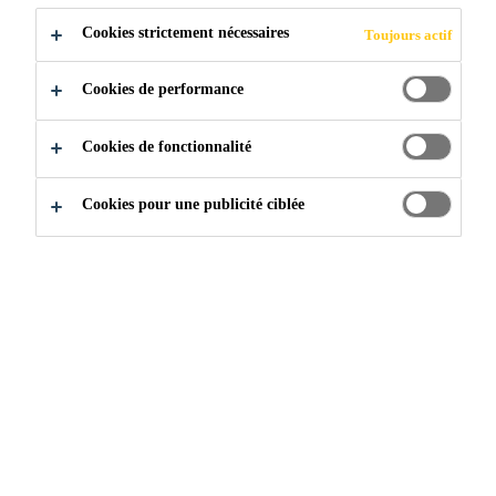
comme renfort externe au moyen de l’adhésif
Cookies strictement nécessaires
Toujours actif
époxyde Sikadur®-30
Résistance très élevée.
Légèreté.
Cookies de performance
Non-corrosif.
Cookies de fonctionnalité
Cookies pour une publicité ciblée