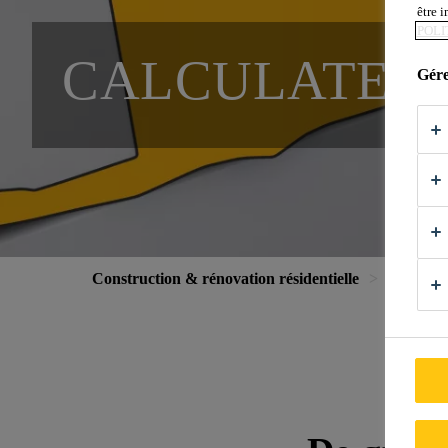
être 
POLI
CALCULATEU
Gére
Construction & rénovation résidentielle
Calculate