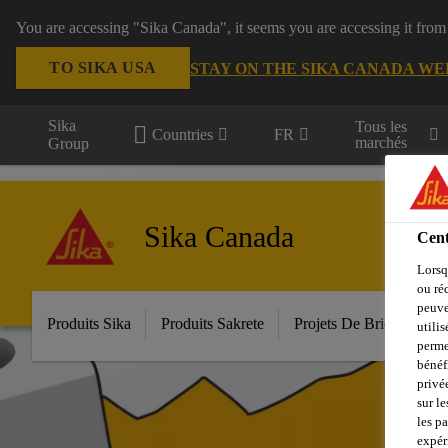
You are accessing "Sika Canada", it seems you are accessing it from
TO SIKA USA
STAY ON THE SIKA CANADA WE
Sika
Tous les
Countries
FR
marchés
Group
Sika Canada
Cent
Lorsq
ou ré
peuve
Produits Sika
Produits Sakrete
Projets De Bricolage
utili
perme
bénéf
privé
sur le
les p
expér