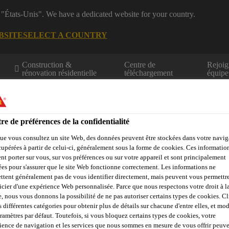
 "États-Unis". We have a dedicated website for your country.
BSITE
SELECT A COUNTRY
Construction &
Centre de
Rejoig
rénovation résidentielle
téléchargement
équipe
re de préférences de la confidentialité
ue vous consultez un site Web, des données peuvent être stockées dans votre navig
cupérées à partir de celui-ci, généralement sous la forme de cookies. Ces informatio
nt porter sur vous, sur vos préférences ou sur votre appareil et sont principalement
Calculateurs
Centre de ressources
Trouver un distributeur
sées pour s'assurer que le site Web fonctionne correctement. Les informations ne
ttent généralement pas de vous identifier directement, mais peuvent vous permettr
icier d'une expérience Web personnalisée. Parce que nous respectons votre droit à la
e, nous vous donnons la possibilité de ne pas autoriser certains types de cookies. C
s différentes catégories pour obtenir plus de détails sur chacune d'entre elles, et mod
aramètres par défaut. Toutefois, si vous bloquez certains types de cookies, votre
ience de navigation et les services que nous sommes en mesure de vous offrir peuv