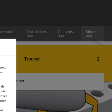
nez notre
Qui sommes-
Contactez-
Sika et
nous
nous
moi
ateur
ns
Nous contacter
e de
 vie
liquez
ifier
ent