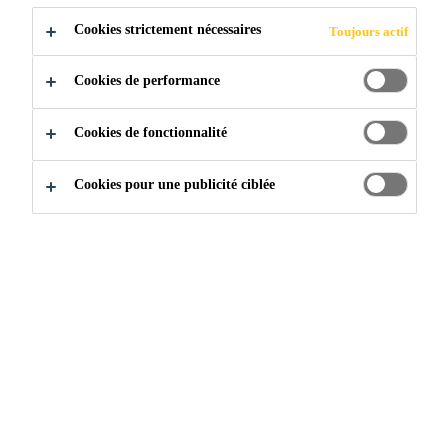
Cookies strictement nécessaires
Toujours actif
Cookies de performance
Construction & rénovation résidentielle
...
Scellement
Cookies de fonctionnalité
Cookies pour une publicité ciblée
QU'EST-CE QUE LE
SCELLEMENT ET LE
COLLAGE ?
Le scellement et le collage sont
deux procédés distincts utilisés pour
la construction et l’entretien du
béton.