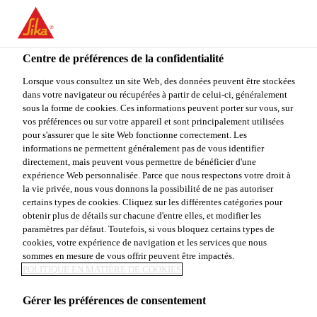
You are accessing "Sika Canada", it seems you are accessing it
from "États-Unis". We have a dedicated website for your country.
Centre de préférences de la confidentialité
TO
STAY ON THE SIKA
SELECT A
SIKA
Lorsque vous consultez un site Web, des données peuvent être stockées
CANADA WEBSITE
COUNTRY
dans votre navigateur ou récupérées à partir de celui-ci, généralement
USA
sous la forme de cookies. Ces informations peuvent porter sur vous, sur
vos préférences ou sur votre appareil et sont principalement utilisées
pour s'assurer que le site Web fonctionne correctement. Les
Sika Canada
informations ne permettent généralement pas de vous identifier
directement, mais peuvent vous permettre de bénéficier d'une
expérience Web personnalisée. Parce que nous respectons votre droit à
la vie privée, nous vous donnons la possibilité de ne pas autoriser
certains types de cookies. Cliquez sur les différentes catégories pour
obtenir plus de détails sur chacune d'entre elles, et modifier les
paramètres par défaut. Toutefois, si vous bloquez certains types de
SCELLEMENT /
cookies, votre expérience de navigation et les services que nous
sommes en mesure de vous offrir peuvent être impactés.
COLLAGE
POLITIQUE EN MATIÈRE DE COOKIES
Gérer les préférences de consentement