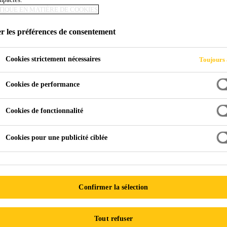
TIQUE EN MATIÈRE DE COOKIES
r les préférences de consentement
Cookies strictement nécessaires
Toujours 
Cookies de performance
Cookies de fonctionnalité
Cookies pour une publicité ciblée
 Sika
Accessoires
 résidentielle sont des outils additionnels utilis
Confirmer la sélection
ur améliorer la fonctionnalité, la performance et 
Tout refuser
tilisés en combinaison avec les mousses Sika Bo