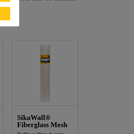
SikaWall®
Fiberglass Mesh