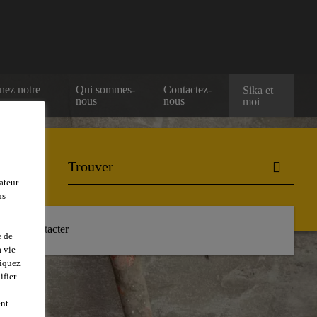
nez notre
Qui sommes-
Contactez-
Sika et
nous
nous
moi
ateur
ns
Nous contacter
e de
 vie
liquez
ifier
ent