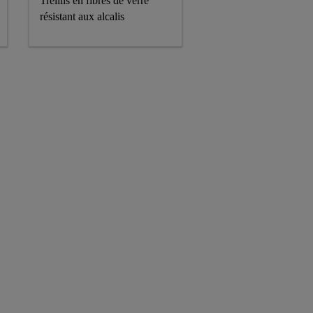
Treillis en fibres de verre
résistant aux alcalis