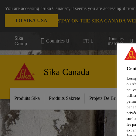
You are accessing "Sika Canada", it seems you are accessing it from
TO SIKA USA
STAY ON THE SIKA CANADA WE
Sika
Tous les
Countries
FR
marchés
Group
Cent
Sika Canada
Lorsq
ou ré
peuve
utili
Produits Sika
Produits Sakrete
Projets De Bricolage
perme
bénéf
privé
sur le
les p
expér
être 