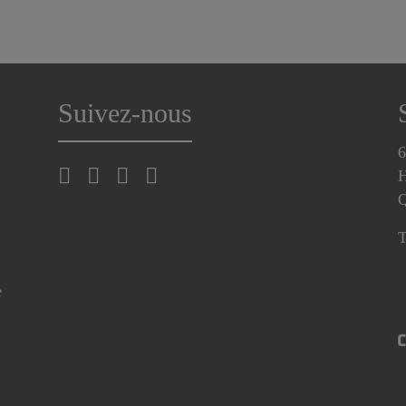
Suivez-nous
6
H
T
e