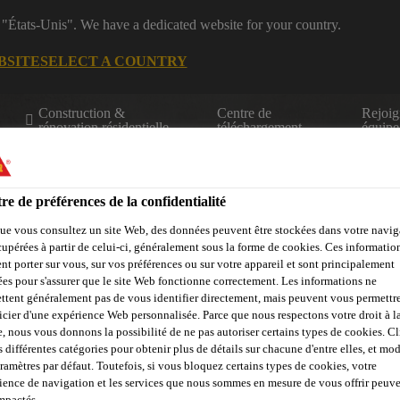
 "États-Unis". We have a dedicated website for your country.
BSITE
SELECT A COUNTRY
Construction &
Centre de
Rejoig
rénovation résidentielle
téléchargement
équipe
re de préférences de la confidentialité
ue vous consultez un site Web, des données peuvent être stockées dans votre navig
cupérées à partir de celui-ci, généralement sous la forme de cookies. Ces informatio
nt porter sur vous, sur vos préférences ou sur votre appareil et sont principalement
sées pour s'assurer que le site Web fonctionne correctement. Les informations ne
Calculateurs
Centre de ressources
Trouver un distributeur
ttent généralement pas de vous identifier directement, mais peuvent vous permettr
icier d'une expérience Web personnalisée. Parce que nous respectons votre droit à la
e, nous vous donnons la possibilité de ne pas autoriser certains types de cookies. C
s différentes catégories pour obtenir plus de détails sur chacune d'entre elles, et mod
aramètres par défaut. Toutefois, si vous bloquez certains types de cookies, votre
ience de navigation et les services que nous sommes en mesure de vous offrir peuv
impactés.