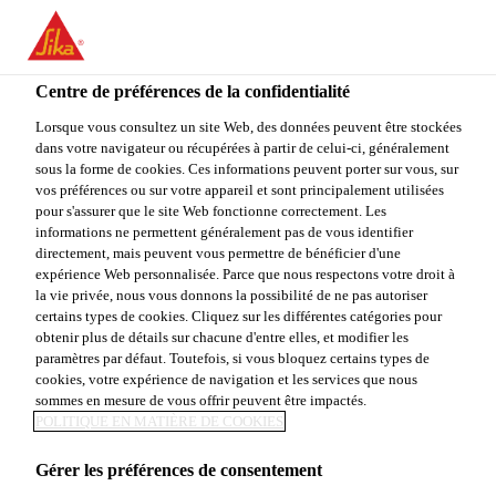
You are accessing "Sika Canada", it seems you are accessing it
from "États-Unis". We have a dedicated website for your country.
Centre de préférences de la confidentialité
TO
STAY ON THE SIKA
SELECT A
SIKA
Lorsque vous consultez un site Web, des données peuvent être stockées
CANADA WEBSITE
COUNTRY
dans votre navigateur ou récupérées à partir de celui-ci, généralement
USA
sous la forme de cookies. Ces informations peuvent porter sur vous, sur
vos préférences ou sur votre appareil et sont principalement utilisées
pour s'assurer que le site Web fonctionne correctement. Les
Sika Canada
informations ne permettent généralement pas de vous identifier
directement, mais peuvent vous permettre de bénéficier d'une
expérience Web personnalisée. Parce que nous respectons votre droit à
la vie privée, nous vous donnons la possibilité de ne pas autoriser
certains types de cookies. Cliquez sur les différentes catégories pour
obtenir plus de détails sur chacune d'entre elles, et modifier les
paramètres par défaut. Toutefois, si vous bloquez certains types de
ADHÉSIFS
cookies, votre expérience de navigation et les services que nous
sommes en mesure de vous offrir peuvent être impactés.
POLITIQUE EN MATIÈRE DE COOKIES
Gérer les préférences de consentement