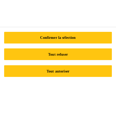
Centre de préférences en matière de témoins
Exercez vos droits
Suivez-nous
Confirmer la sélection
Sika Canada
Tout refuser
601 Avenue Delmar
Tout autoriser
H9R 4A9 Pointe-Claire
QC
Tel.:
+1 800-933-7452