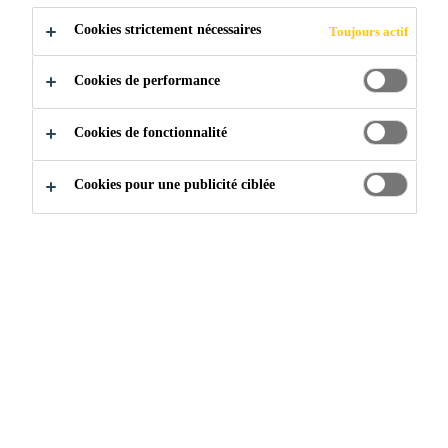
Cookies strictement nécessaires
Toujours actif
Cookies de performance
Cookies de fonctionnalité
Construction & rénovation résidentielle
...
Produits d
Cookies pour une publicité ciblée
POURQUOI UTILISER
DES PRODUITS DE
RÉPARATION POUR
BÉTON ?