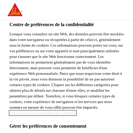
You are accessing "Sika Canada", it seems you are accessing it
from "États-Unis". We have a dedicated website for your country.
Centre de préférences de la confidentialité
TO
STAY ON THE SIKA
SELECT A
SIKA
Lorsque vous consultez un site Web, des données peuvent être stockées
CANADA WEBSITE
COUNTRY
dans votre navigateur ou récupérées à partir de celui-ci, généralement
USA
sous la forme de cookies. Ces informations peuvent porter sur vous, sur
vos préférences ou sur votre appareil et sont principalement utilisées
pour s'assurer que le site Web fonctionne correctement. Les
Sika Canada
informations ne permettent généralement pas de vous identifier
directement, mais peuvent vous permettre de bénéficier d'une
expérience Web personnalisée. Parce que nous respectons votre droit à
la vie privée, nous vous donnons la possibilité de ne pas autoriser
certains types de cookies. Cliquez sur les différentes catégories pour
obtenir plus de détails sur chacune d'entre elles, et modifier les
paramètres par défaut. Toutefois, si vous bloquez certains types de
PRODUITS DE
cookies, votre expérience de navigation et les services que nous
sommes en mesure de vous offrir peuvent être impactés.
RÉPARATION
POLITIQUE EN MATIÈRE DE COOKIES
Gérer les préférences de consentement
POUR BÉTON