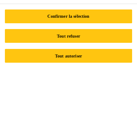
Nous contacter
Confirmer la sélection
Emplacements
Trouver un distributeur
Tout refuser
Carrières
Développement durable
Tout autoriser
Avis juridique
Certifications ISO
Accessibilité et formats adaptés
Politique de confidentialité
Centre de préférences en matière de témoins
Exercez vos droits
Suivez-nous