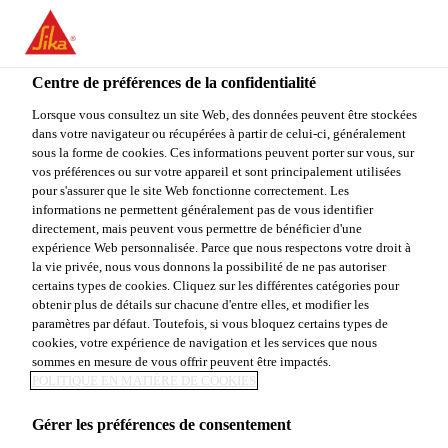
You are accessing "Sika Canada", it seems you are accessing it
from "États-Unis". We have a dedicated website for your country.
Centre de préférences de la confidentialité
TO
STAY ON THE SIKA
SELECT A
SIKA
Lorsque vous consultez un site Web, des données peuvent être stockées
CANADA WEBSITE
COUNTRY
dans votre navigateur ou récupérées à partir de celui-ci, généralement
USA
sous la forme de cookies. Ces informations peuvent porter sur vous, sur
vos préférences ou sur votre appareil et sont principalement utilisées
pour s'assurer que le site Web fonctionne correctement. Les
Sika Canada
informations ne permettent généralement pas de vous identifier
directement, mais peuvent vous permettre de bénéficier d'une
expérience Web personnalisée. Parce que nous respectons votre droit à
la vie privée, nous vous donnons la possibilité de ne pas autoriser
certains types de cookies. Cliquez sur les différentes catégories pour
obtenir plus de détails sur chacune d'entre elles, et modifier les
paramètres par défaut. Toutefois, si vous bloquez certains types de
MASTICS
cookies, votre expérience de navigation et les services que nous
sommes en mesure de vous offrir peuvent être impactés.
POLITIQUE EN MATIÈRE DE COOKIES
Gérer les préférences de consentement