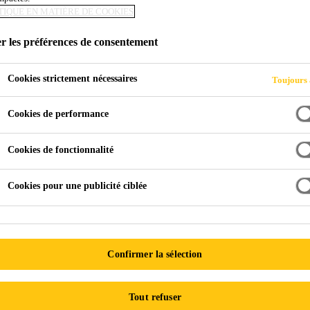
TIQUE EN MATIÈRE DE COOKIES
NÊTRE
r les préférences de consentement
Cookies strictement nécessaires
Toujours 
Cookies de performance
Cookies de fonctionnalité
Cookies pour une publicité ciblée
 Sika
Isolation / Calfeutrage
Porte et Fenêtre
êtres peut améliorer l’efficacité énergétique, rédu
Confirmer la sélection
priétés.
Tout refuser