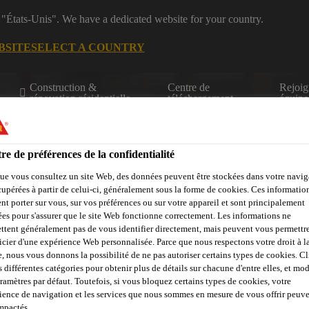
 "États-Unis". We have a dedicated website for your country.
BSITE
SELECT A COUNTRY
Construction &
Centre de
Rejoig
rénovation résidentielle
téléchargement
équipe
re de préférences de la confidentialité
ue vous consultez un site Web, des données peuvent être stockées dans votre navig
cupérées à partir de celui-ci, généralement sous la forme de cookies. Ces informatio
nt porter sur vous, sur vos préférences ou sur votre appareil et sont principalement
sées pour s'assurer que le site Web fonctionne correctement. Les informations ne
Calculateurs
Centre de ressources
Trouver un distributeur
ttent généralement pas de vous identifier directement, mais peuvent vous permettr
icier d'une expérience Web personnalisée. Parce que nous respectons votre droit à la
e, nous vous donnons la possibilité de ne pas autoriser certains types de cookies. C
s différentes catégories pour obtenir plus de détails sur chacune d'entre elles, et mod
aramètres par défaut. Toutefois, si vous bloquez certains types de cookies, votre
ience de navigation et les services que nous sommes en mesure de vous offrir peuv
impactés.