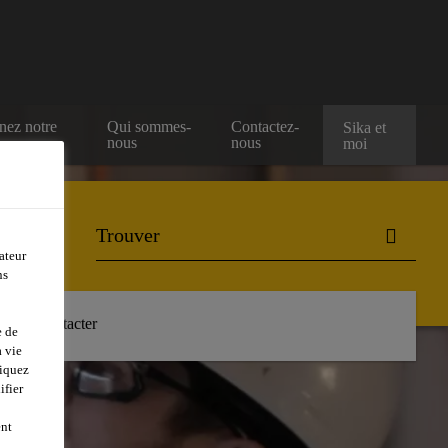
nez notre
Qui sommes-
Contactez-
Sika et
nous
nous
moi
ateur
ns
Nous contacter
e de
 vie
liquez
ifier
ent