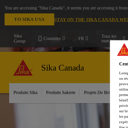
You are accessing "Sika Canada", it seems you are accessing it from
TO SIKA USA
STAY ON THE SIKA CANADA WE
Sika
Tous les
Countries
FR
marchés
Group
Cent
Sika Canada
Lorsq
ou ré
peuve
utili
Produits Sika
Produits Sakrete
Projets De Bricolage
perme
bénéf
privé
sur le
les p
expér
être 