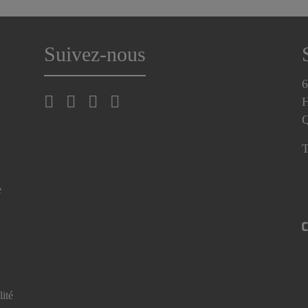
Suivez-nous
6
H
T
e
lité