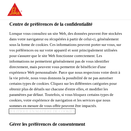
You are accessing "Sika Canada", it seems you are accessing it
from "États-Unis". We have a dedicated website for your country.
Centre de préférences de la confidentialité
TO
STAY ON THE SIKA
SELECT A
SIKA
Lorsque vous consultez un site Web, des données peuvent être stockées
CANADA WEBSITE
COUNTRY
dans votre navigateur ou récupérées à partir de celui-ci, généralement
USA
sous la forme de cookies. Ces informations peuvent porter sur vous, sur
vos préférences ou sur votre appareil et sont principalement utilisées
pour s'assurer que le site Web fonctionne correctement. Les
Sika Canada
informations ne permettent généralement pas de vous identifier
directement, mais peuvent vous permettre de bénéficier d'une
expérience Web personnalisée. Parce que nous respectons votre droit à
la vie privée, nous vous donnons la possibilité de ne pas autoriser
certains types de cookies. Cliquez sur les différentes catégories pour
obtenir plus de détails sur chacune d'entre elles, et modifier les
paramètres par défaut. Toutefois, si vous bloquez certains types de
CIMENT
cookies, votre expérience de navigation et les services que nous
sommes en mesure de vous offrir peuvent être impactés.
HYDRAULIQUE
POLITIQUE EN MATIÈRE DE COOKIES
Gérer les préférences de consentement