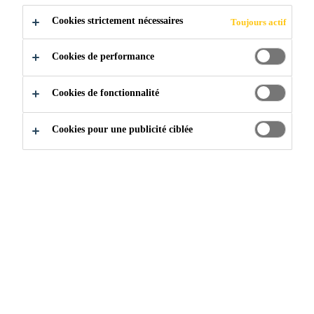
Cookies strictement nécessaires
Toujours actif
Cookies de performance
Construction & rénovation résidentielle
...
Ciment Hy
Cookies de fonctionnalité
Cookies pour une publicité ciblée
QU'EST-CE QUE LE
CIMENT
HYDRAULIQUE ?
Le ciment hydraulique est un type
de ciment qui mûrit lorsqu’il entre
en contact avec l’eau. Il est
spécialement conçu pour avoir une