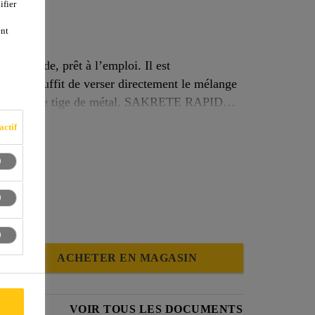
ifier
st
ent
 rapide, prêt à l’emploi. Il est
eaux. Il suffit de verser directement le mélange
 bâton ou une tige de métal. SAKRETE RAPID
 conséquent, ne nécessite aucun support. Le
actif
ACHETER EN MAGASIN
ÉCURITÉ
VOIR TOUS LES DOCUMENTS