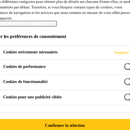
s différentes catégories pour obtenir plus de détails sur chacune d'entre elles, et mod
Sakrete Rapid Po
aramètres par défaut. Toutefois, si vous bloquez certains types de cookies, votre
ience de navigation et les services que nous sommes en mesure de vous offrir peuv
impactés.
TIQUE EN MATIÈRE DE COOKIES
SAKRETE RAPID POST est un mélange de béton à prise
spécifiquement conçu pour fixer les piquets et les pot
r les préférences de consentement
dans le trou, d’ajouter de l’eau et d’agiter avec un
POST a un temps de prise de quelques minutes et, par
Cookies strictement nécessaires
Toujours 
Voir plus
poteau peut être utilisé 3 heures après avoir été fixé.
Cookies de performance
Malaxage directement dans le trou
Cookies de fonctionnalité
Prise rapide
Aucun support requis
Cookies pour une publicité ciblée
Confirmer la sélection
FICHE DE DONNÉES DE S