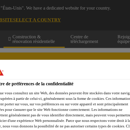
 "États-Unis". We have a dedicated website for your country.
BSITE
SELECT A COUNTRY
Construction &
Centre de
Rejoig
rénovation résidentielle
téléchargement
équipe
re de préférences de la confidentialité
ue vous consultez un site Web, des données peuvent être stockées dans votre navig
Calculateurs
Centre de ressources
Trouver un distributeur
cupérées à partir de celui-ci, généralement sous la forme de cookies. Ces informatio
nt porter sur vous, sur vos préférences ou sur votre appareil et sont principalement
sées pour s'assurer que le site Web fonctionne correctement. Les informations ne
ttent généralement pas de vous identifier directement, mais peuvent vous permettr
 Sakrete
Bétons, mortiers et produits de maçonnerie
Mélan
icier d'une expérience Web personnalisée. Parce que nous respectons votre droit à la
e, nous vous donnons la possibilité de ne pas autoriser certains types de cookies. C