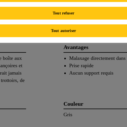
Tout refuser
Vidéo pratique
Calculateur
Tout autoriser
Avantages
e boîte aux
Malaxage directement dans 
lançoires et
Prise rapide
ait jamais
Aucun support requis
trottoirs, de
Couleur
Gris