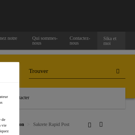
nez notre
Qui sommes-
Contactez-
Sika et
nous
nous
moi
ateur
Nous contacter
ns
e de
ge de Béton
Sakrete Rapid Post
 vie
liquez