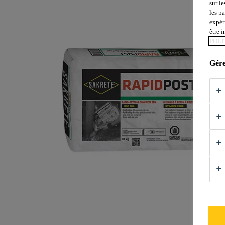
sur le
les p
expér
être 
POLI
Gére