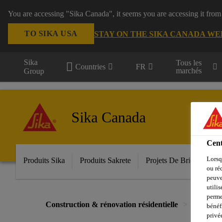
You are accessing "Sika Canada", it seems you are accessing it from
TO SIKA USA
STAY ON THE SIKA CANADA WE
Sika
Tous les
Countries
FR
marchés
Group
Sika Canada
Cent
Lorsq
Produits Sika
Produits Sakrete
Projets De Bricolage
ou ré
peuve
utili
perme
Construction & rénovation résidentielle
Produits
bénéf
privé