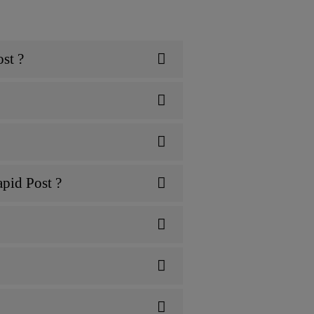
ost ?
apid Post ?