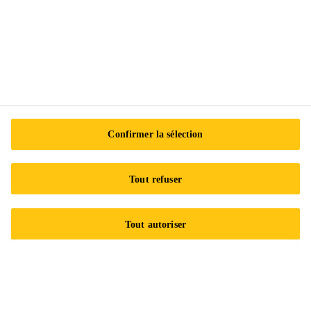
Sika Canada
601 Avenue Delmar
H9R 4A9 Pointe-Claire
QC
Tel.:
+1 800-933-7452
Confirmer la sélection
Tout refuser
Tout autoriser