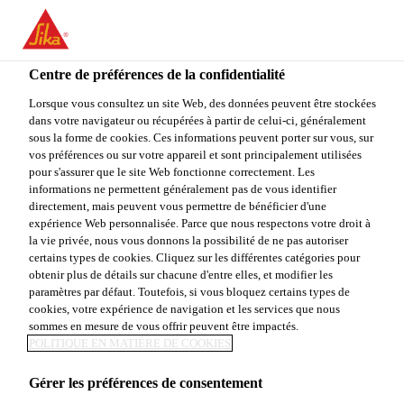
You are accessing "Sika Canada", it seems you are accessing it
from "États-Unis". We have a dedicated website for your country.
Centre de préférences de la confidentialité
TO
Construction & rénovation résidentielle
...
SAKRETE 
STAY ON THE SIKA
SELECT A
SIKA
Lorsque vous consultez un site Web, des données peuvent être stockées
CANADA WEBSITE
COUNTRY
dans votre navigateur ou récupérées à partir de celui-ci, généralement
USA
sous la forme de cookies. Ces informations peuvent porter sur vous, sur
vos préférences ou sur votre appareil et sont principalement utilisées
pour s'assurer que le site Web fonctionne correctement. Les
Sika Canada
informations ne permettent généralement pas de vous identifier
SAKRETE
directement, mais peuvent vous permettre de bénéficier d'une
expérience Web personnalisée. Parce que nous respectons votre droit à
la vie privée, nous vous donnons la possibilité de ne pas autoriser
Traction
certains types de cookies. Cliquez sur les différentes catégories pour
obtenir plus de détails sur chacune d'entre elles, et modifier les
paramètres par défaut. Toutefois, si vous bloquez certains types de
SAKRETE Traction est un matériau sec à grains
cookies, votre expérience de navigation et les services que nous
(abrasifs) offrant une traction accrue sur des surfaces
sommes en mesure de vous offrir peuvent être impactés.
POLITIQUE EN MATIÈRE DE COOKIES
glissantes. Le sac de permet également d’ajouter du
poids aux véhicules, offrant ainsi une meilleure
Gérer les préférences de consentement
Voir plus
traction hivernale.