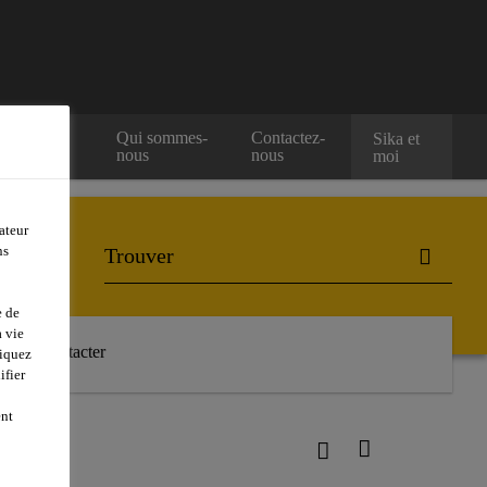
nez notre
Qui sommes-
Contactez-
Sika et
nous
nous
moi
ateur
ns
e de
 vie
Nous contacter
liquez
ifier
ent