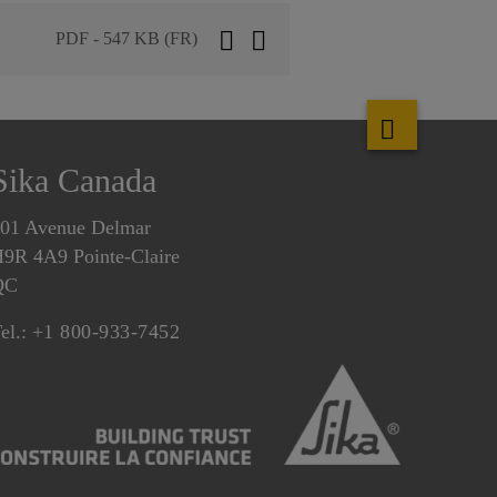
PDF - 547 KB (FR)
Sika Canada
01 Avenue Delmar
9R 4A9 Pointe-Claire
QC
el.:
+1 800-933-7452