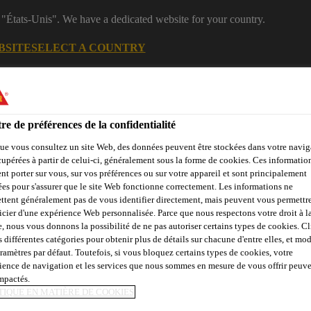
 "États-Unis". We have a dedicated website for your country.
BSITE
SELECT A COUNTRY
Construction &
Centre de
Rejoig
rénovation résidentielle
téléchargement
équipe
re de préférences de la confidentialité
ue vous consultez un site Web, des données peuvent être stockées dans votre navig
cupérées à partir de celui-ci, généralement sous la forme de cookies. Ces informatio
nt porter sur vous, sur vos préférences ou sur votre appareil et sont principalement
sées pour s'assurer que le site Web fonctionne correctement. Les informations ne
ttent généralement pas de vous identifier directement, mais peuvent vous permettr
icier d'une expérience Web personnalisée. Parce que nous respectons votre droit à la
Calculateurs
Centre de ressources
Trouver un distributeur
e, nous vous donnons la possibilité de ne pas autoriser certains types de cookies. C
s différentes catégories pour obtenir plus de détails sur chacune d'entre elles, et mod
aramètres par défaut. Toutefois, si vous bloquez certains types de cookies, votre
ience de navigation et les services que nous sommes en mesure de vous offrir peuv
impactés.
SAKRETE Construction Sand
TIQUE EN MATIÈRE DE COOKIES