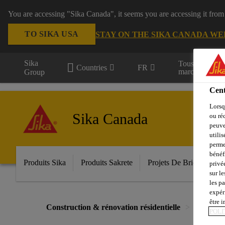
You are accessing "Sika Canada", it seems you are accessing it from
TO SIKA USA
STAY ON THE SIKA CANADA WE
Sika
Tous les
Countries
FR
marchés
Group
Cent
Lorsq
Sika Canada
ou ré
peuve
utili
perme
bénéf
Produits Sika
Produits Sakrete
Projets De Bricolage
privé
sur le
les p
expér
être 
Construction & rénovation résidentielle
...
POLI