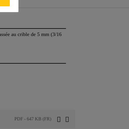
ssée au crible de 5 mm (3/16
PDF - 647 KB (FR)