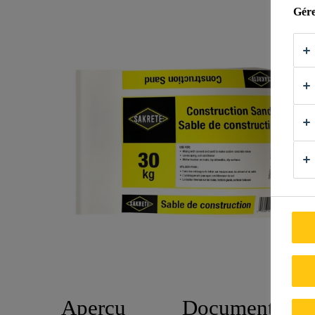
Gére
Aperçu
Documents