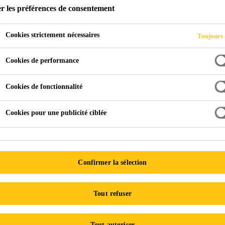
r les préférences de consentement
SAKRETE Constr
Cookies strictement nécessaires
Toujours 
Pour usages généraux, incluant aménagement paysager, 
traction hivernale sur les routes, épandage sur les trot
Cookies de performance
huileuses.
Cookies de fonctionnalité
KING Sable de construction passée au crible 
Cookies pour une publicité ciblée
Confirmer la sélection
Tout refuser
Tout autoriser