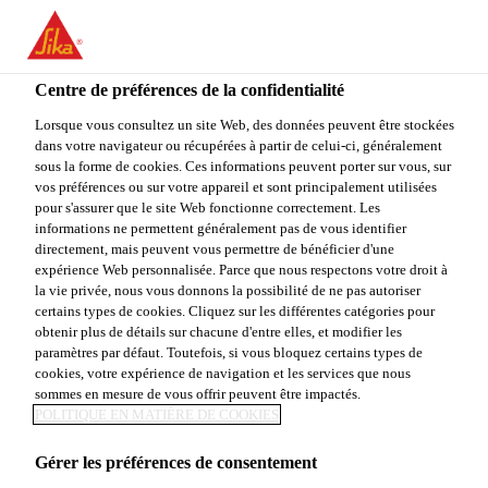
You are accessing "Sika Canada", it seems you are accessing it
from "États-Unis". We have a dedicated website for your country.
Centre de préférences de la confidentialité
TO
Construction & rénovation résidentielle
...
SikaGrout
STAY ON THE SIKA
SELECT A
SIKA
Lorsque vous consultez un site Web, des données peuvent être stockées
CANADA WEBSITE
COUNTRY
dans votre navigateur ou récupérées à partir de celui-ci, généralement
USA
sous la forme de cookies. Ces informations peuvent porter sur vous, sur
vos préférences ou sur votre appareil et sont principalement utilisées
pour s'assurer que le site Web fonctionne correctement. Les
Sika Canada
informations ne permettent généralement pas de vous identifier
SikaGrout®-212
directement, mais peuvent vous permettre de bénéficier d'une
expérience Web personnalisée. Parce que nous respectons votre droit à
la vie privée, nous vous donnons la possibilité de ne pas autoriser
Coulis cimentaire haute qualité, sans
certains types de cookies. Cliquez sur les différentes catégories pour
obtenir plus de détails sur chacune d'entre elles, et modifier les
retrait et polyvalent
paramètres par défaut. Toutefois, si vous bloquez certains types de
cookies, votre expérience de navigation et les services que nous
Sikagrout®-212 est un coulis cimentaire de haute
sommes en mesure de vous offrir peuvent être impactés.
POLITIQUE EN MATIÈRE DE COOKIES
qualité, sans retrait qui possède une formulation
unique à deux étapes de retrait compensé,
Gérer les préférences de consentement
compensant pour le retrait à l’état plastique et durci.