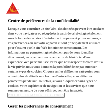
You are accessing "Sika Canada", it seems you are accessing it
from "États-Unis". We have a dedicated website for your country.
Centre de préférences de la confidentialité
TO
Construction & rénovation résidentielle
...
Sikafloor®
STAY ON THE SIKA
SELECT A
SIKA
Lorsque vous consultez un site Web, des données peuvent être stockées
CANADA WEBSITE
COUNTRY
dans votre navigateur ou récupérées à partir de celui-ci, généralement
USA
sous la forme de cookies. Ces informations peuvent porter sur vous, sur
vos préférences ou sur votre appareil et sont principalement utilisées
pour s'assurer que le site Web fonctionne correctement. Les
Sika Canada
informations ne permettent généralement pas de vous identifier
Sikafloor®
directement, mais peuvent vous permettre de bénéficier d'une
expérience Web personnalisée. Parce que nous respectons votre droit à
la vie privée, nous vous donnons la possibilité de ne pas autoriser
Concrete
certains types de cookies. Cliquez sur les différentes catégories pour
obtenir plus de détails sur chacune d'entre elles, et modifier les
Resurfacer
paramètres par défaut. Toutefois, si vous bloquez certains types de
cookies, votre expérience de navigation et les services que nous
sommes en mesure de vous offrir peuvent être impactés.
POLITIQUE EN MATIÈRE DE COOKIES
Revêtement polyuréthane pour surfaces de
béton extérieures
Gérer les préférences de consentement