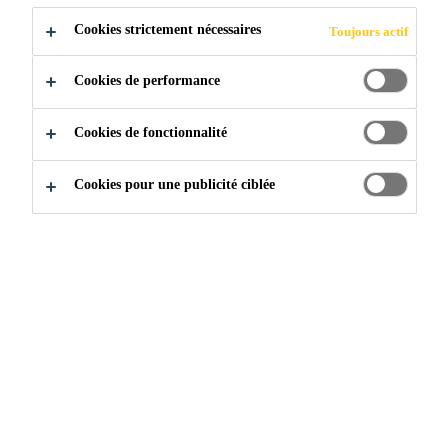
vérifier le temps de prise avant usage)
Cookies strictement nécessaires
Toujours actif
Application facile
Cookies de performance
Excellent pour les petites réparations sur les
surfaces horizontales et verticales
Cookies de fonctionnalité
ACHETER EN MAGASIN
Cookies pour une publicité ciblée