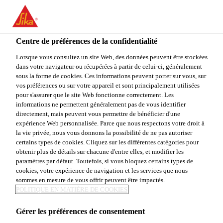
You are accessing "Sika Canada", it seems you are accessing it
from "États-Unis". We have a dedicated website for your country.
Centre de préférences de la confidentialité
TO
Construction & rénovation résidentielle
...
Sika® Pow
STAY ON THE SIKA
SELECT A
SIKA
Lorsque vous consultez un site Web, des données peuvent être stockées
CANADA WEBSITE
COUNTRY
dans votre navigateur ou récupérées à partir de celui-ci, généralement
USA
sous la forme de cookies. Ces informations peuvent porter sur vous, sur
vos préférences ou sur votre appareil et sont principalement utilisées
pour s'assurer que le site Web fonctionne correctement. Les
Sika Canada
informations ne permettent généralement pas de vous identifier
Sika® PowerSet
directement, mais peuvent vous permettre de bénéficier d'une
expérience Web personnalisée. Parce que nous respectons votre droit à
la vie privée, nous vous donnons la possibilité de ne pas autoriser
Le Sika® PowerSet est un composé de remplissage
certains types de cookies. Cliquez sur les différentes catégories pour
obtenir plus de détails sur chacune d'entre elles, et modifier les
bicomposant à base de polyester et à mûrissement
paramètres par défaut. Toutefois, si vous bloquez certains types de
rapide. Il a été spécialement formulé pour les
cookies, votre expérience de navigation et les services que nous
réparations rapides sur substrats cimentaires ou
sommes en mesure de vous offrir peuvent être impactés.
Voir plus
POLITIQUE EN MATIÈRE DE COOKIES
revêtements d’agrégats.
Gérer les préférences de consentement
Mûrissement très rapide (il est impératif de