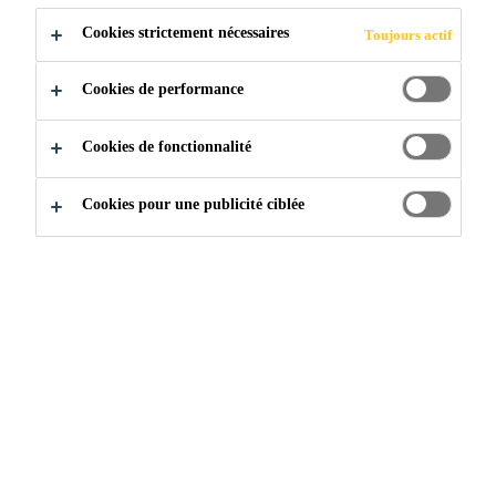
Cookies strictement nécessaires
Toujours actif
Capable d’un mouvement de joint de ± 25 %.
Conditionnement pratique et facile à utiliser.
Cookies de performance
Monocomposant ; n’exige aucun malaxage.
Cookies de fonctionnalité
ACHETER EN MAGASIN
Cookies pour une publicité ciblée