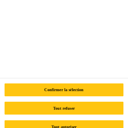
Suivez-nous
Sika Canada
601 Avenue Delmar
H9R 4A9 Pointe-Claire
QC
Tel.:
+1 800-933-7452
Confirmer la sélection
Tout refuser
Tout autoriser