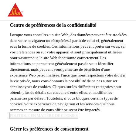
You are accessing "Sika Canada", it seems you are accessing it
from "États-Unis". We have a dedicated website for your country.
Centre de préférences de la confidentialité
TO
Construction & rénovation résidentielle
...
Sikaflex® 
STAY ON THE SIKA
SELECT A
SIKA
Lorsque vous consultez un site Web, des données peuvent être stockées
CANADA WEBSITE
COUNTRY
dans votre navigateur ou récupérées à partir de celui-ci, généralement
USA
sous la forme de cookies. Ces informations peuvent porter sur vous, sur
vos préférences ou sur votre appareil et sont principalement utilisées
pour s'assurer que le site Web fonctionne correctement. Les
Sika Canada
informations ne permettent généralement pas de vous identifier
Sikaflex® Self
directement, mais peuvent vous permettre de bénéficier d'une
expérience Web personnalisée. Parce que nous respectons votre droit à
la vie privée, nous vous donnons la possibilité de ne pas autoriser
Leveling Sealant
certains types de cookies. Cliquez sur les différentes catégories pour
obtenir plus de détails sur chacune d'entre elles, et modifier les
paramètres par défaut. Toutefois, si vous bloquez certains types de
Sikaflex® Self-Leveling Sealant est un mastic
cookies, votre expérience de navigation et les services que nous
monocomposant autonivelant à base de
sommes en mesure de vous offrir peuvent être impactés.
POLITIQUE EN MATIÈRE DE COOKIES
polyuréthane, à haut rendement, et à mûrissement
accéléré.
Gérer les préférences de consentement
Voir plus