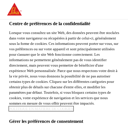
You are accessing "Sika Canada", it seems you are accessing it
from "États-Unis". We have a dedicated website for your country.
Centre de préférences de la confidentialité
TO
Construction
...
SikaWall®-485 MP Primer Plus
STAY ON THE SIKA
SELECT A
SIKA
Lorsque vous consultez un site Web, des données peuvent être stockées
CANADA WEBSITE
COUNTRY
dans votre navigateur ou récupérées à partir de celui-ci, généralement
USA
sous la forme de cookies. Ces informations peuvent porter sur vous, sur
vos préférences ou sur votre appareil et sont principalement utilisées
pour s'assurer que le site Web fonctionne correctement. Les
Sika Canada
informations ne permettent généralement pas de vous identifier
SikaWall®-485
directement, mais peuvent vous permettre de bénéficier d'une
expérience Web personnalisée. Parce que nous respectons votre droit à
la vie privée, nous vous donnons la possibilité de ne pas autoriser
MP Primer Plus
certains types de cookies. Cliquez sur les différentes catégories pour
obtenir plus de détails sur chacune d'entre elles, et modifier les
paramètres par défaut. Toutefois, si vous bloquez certains types de
Couche de fond/apprêt minéral et
cookies, votre expérience de navigation et les services que nous
sommes en mesure de vous offrir peuvent être impactés.
inorganique pour le remplissage de
POLITIQUE EN MATIÈRE DE COOKIES
fissures et l'égalisation de surface (≤ 1 mm
(40 mil))
Gérer les préférences de consentement