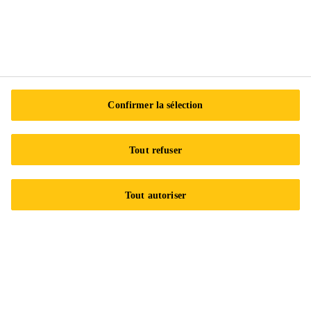
Centre de préférences en matière de témoins
Exercez vos droits
Suivez-nous
Confirmer la sélection
Tout refuser
Sika Canada
601 Avenue Delmar
Tout autoriser
H9R 4A9 Pointe-Claire
QC
Tel.:
+1 800-933-7452