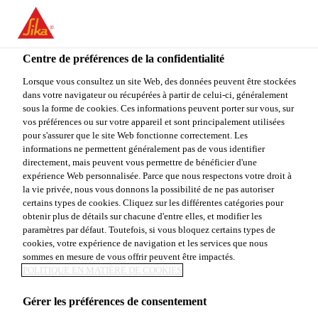
You are accessing "Sika Canada", it seems you are accessing it
from "États-Unis". We have a dedicated website for your country.
Centre de préférences de la confidentialité
TO
Construction
...
King® CELLFILLER E-30
STAY ON THE SIKA
SELECT A
SIKA
Lorsque vous consultez un site Web, des données peuvent être stockées
CANADA WEBSITE
COUNTRY
dans votre navigateur ou récupérées à partir de celui-ci, généralement
USA
sous la forme de cookies. Ces informations peuvent porter sur vous, sur
vos préférences ou sur votre appareil et sont principalement utilisées
pour s'assurer que le site Web fonctionne correctement. Les
Sika Canada
informations ne permettent généralement pas de vous identifier
King®
directement, mais peuvent vous permettre de bénéficier d'une
expérience Web personnalisée. Parce que nous respectons votre droit à
la vie privée, nous vous donnons la possibilité de ne pas autoriser
CELLFILLER E-
certains types de cookies. Cliquez sur les différentes catégories pour
obtenir plus de détails sur chacune d'entre elles, et modifier les
30
paramètres par défaut. Toutefois, si vous bloquez certains types de
cookies, votre expérience de navigation et les services que nous
sommes en mesure de vous offrir peuvent être impactés.
POLITIQUE EN MATIÈRE DE COOKIES
Coulis de maçonnerie à grains fins pour
applications de remplissage
Gérer les préférences de consentement