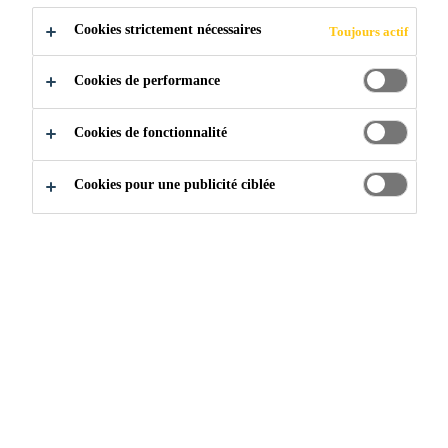
Le King® CELLFILLER E-30 est un coulis de type
Cookies strictement nécessaires
Toujours actif
expansif, pré-mélangé et ensaché en usine,
spécialement conçu pour le remplissage des cellules
Cookies de performance
et autres cavités lors de la pose de blocs de béton. Ce
Voir plus
mélange est formulé avec des matières cimentaires,
Cookies de fonctionnalité
du sable de maçonnerie à granulométrie contrôlée et
d’autres composants soigneusement sélectionnés.
Mélange calibré en usine
Cookies pour une publicité ciblée
Prend de l’expansion dans sa phase fluide
Peut être versé ou pompé