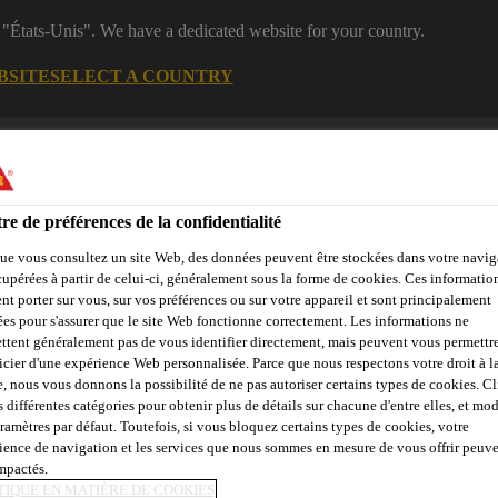
 "États-Unis". We have a dedicated website for your country.
BSITE
SELECT A COUNTRY
Centre de
Rejoignez notr
Construction
téléchargement
équipe
re de préférences de la confidentialité
ue vous consultez un site Web, des données peuvent être stockées dans votre navig
timents
cupérées à partir de celui-ci, généralement sous la forme de cookies. Ces informatio
nt porter sur vous, sur vos préférences ou sur votre appareil et sont principalement
sées pour s'assurer que le site Web fonctionne correctement. Les informations ne
ttent généralement pas de vous identifier directement, mais peuvent vous permettr
ation
Enduits minéraux
Calculateur pour maçonnerie
Conta
icier d'une expérience Web personnalisée. Parce que nous respectons votre droit à la
e, nous vous donnons la possibilité de ne pas autoriser certains types de cookies. C
s différentes catégories pour obtenir plus de détails sur chacune d'entre elles, et mod
aramètres par défaut. Toutefois, si vous bloquez certains types de cookies, votre
ience de navigation et les services que nous sommes en mesure de vous offrir peuv
impactés.
TIQUE EN MATIÈRE DE COOKIES