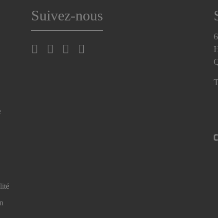
Suivez-nous
6
H
T
e
lité
en