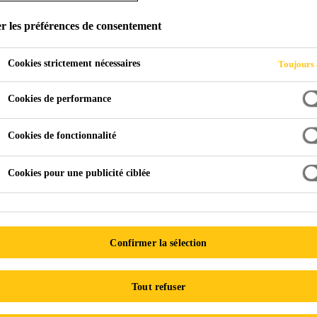
r les préférences de consentement
Cookies strictement nécessaires
Toujours 
Cookies de performance
nitions des bâtiments proj
Cookies de fonctionnalité
Cookies pour une publicité ciblée
École secondaire 
Confirmer la sélection
Cité
L’école aura une capacité d
Tout refuser
de 810 élèves et offrira des