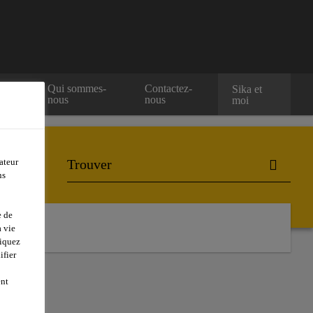
e
Qui sommes-
Contactez-
Sika et
nous
nous
moi
ateur
ns
e de
ctez-nous
 vie
liquez
ifier
ent