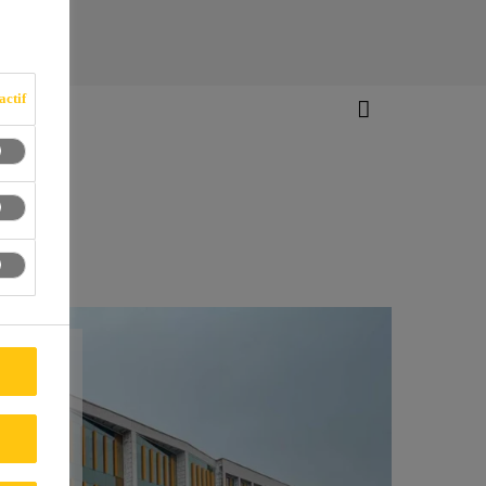
actif
ets
de la
’accueil