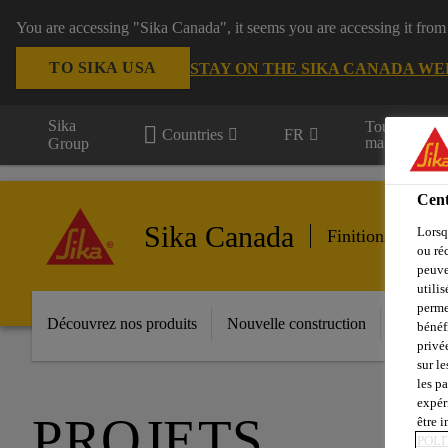
You are accessing "Sika Canada", it seems you are accessing it from
TO SIKA USA
STAY ON THE SIKA CANADA WE
Sika
Tous les
Countries
FR
marchés
Group
Cent
Sika Canada
Lorsq
Finitions des bâ
ou ré
peuve
utili
perme
Découvrez nos produits
Nouvelle construction
Restaur
bénéf
privé
sur le
les p
expér
PROJETS
être 
POLI