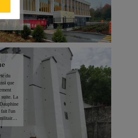
 allant
re V,
tion
ne
ète du
insi que
rement
 suite. La
 Dauphine
fait l'un
ilitaires