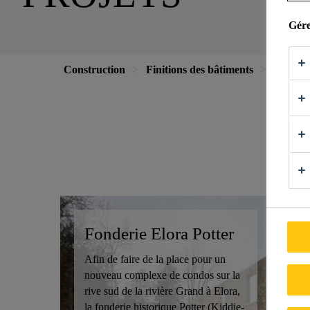
Gére
Construction
Finitions des bâtiments
Projets
Fi
Fonderie Elora Potter
Afin de faire de la place pour un
nouveau complexe de condos sur la
rive sud de la rivière Grand à Elora,
la fonderie historique Potter (Kiddie-