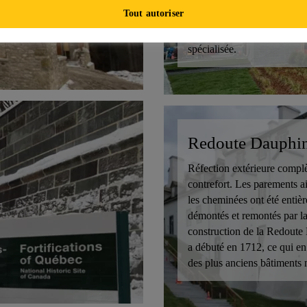
programmes d'enseignement
Tout autoriser
du secondaire I au secondai
dont un programme d'éduca
spécialisée.
Redoute Dauphi
Réfection extérieure compl
contrefort. Les parements a
les cheminées ont été entiè
démontés et remontés par la
construction de la Redoute
a débuté en 1712, ce qui en 
des plus anciens bâtiments m
du Québec.